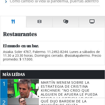
Cómo cambió la vida la pandemia, puertas adentro
Restaurantes
El mundo en un bar.
Asiaka. Soler 4767, Palermo. 11.2492-8244. Lunes a sábados de
11.30 a 23.30 horas. Domingos cerrado. @asiakapalermo. Precio
promedio: $ 17.000.
MÁS LEÍDAS
1
MARTÍN MENEM SOBRE LA
ESTRATEGIA DE CRISTINA
KIRCHNER: "NO CREO QUE
ALGUIEN DE AFUERA LE PUEDA
DECIR A LA JUSTICIA LO QUE
2
QUÉ DIJO BARDEM DE LA
TIENE QUE HACER"
INVASIÓN DE CEUTA