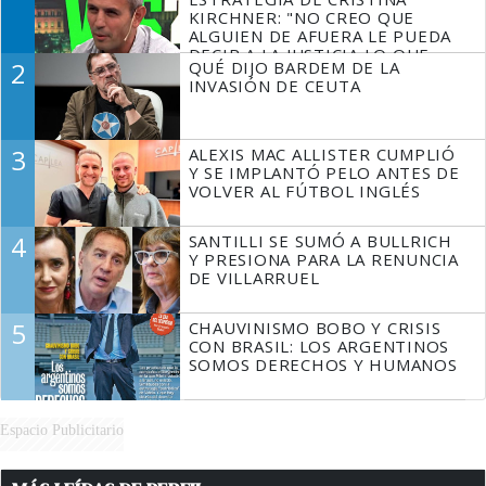
KIRCHNER: "NO CREO QUE
ALGUIEN DE AFUERA LE PUEDA
DECIR A LA JUSTICIA LO QUE
2
QUÉ DIJO BARDEM DE LA
TIENE QUE HACER"
INVASIÓN DE CEUTA
3
ALEXIS MAC ALLISTER CUMPLIÓ
Y SE IMPLANTÓ PELO ANTES DE
VOLVER AL FÚTBOL INGLÉS
4
SANTILLI SE SUMÓ A BULLRICH
Y PRESIONA PARA LA RENUNCIA
DE VILLARRUEL
5
CHAUVINISMO BOBO Y CRISIS
CON BRASIL: LOS ARGENTINOS
SOMOS DERECHOS Y HUMANOS
Espacio Publicitario