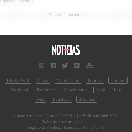
Espacio Publicitario
Espacio Publicitario
Diario Perfil
Caras
Marie Claire
Fortuna
Hombre
Weekend
Parabrisas
Supercampo
Look
Luz
Mía
Lunateen
BATimes
noticias.perfil.com - Editorial Perfil S.A.
| © Perfil.com 2006-2026 -
Todos los derechos reservados
Registro de Propiedad Intelectual: Nro. 5346433