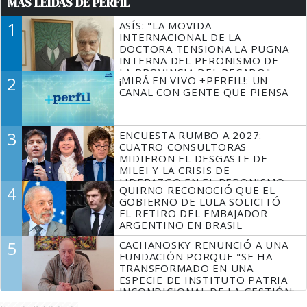
MÁS LEÍDAS DE PERFIL
1
ASÍS: "LA MOVIDA
INTERNACIONAL DE LA
DOCTORA TENSIONA LA PUGNA
INTERNA DEL PERONISMO DE
LA PROVINCIA DEL PECADO"
2
¡MIRÁ EN VIVO +PERFIL!: UN
CANAL CON GENTE QUE PIENSA
3
ENCUESTA RUMBO A 2027:
CUATRO CONSULTORAS
MIDIERON EL DESGASTE DE
MILEI Y LA CRISIS DE
LIDERAZGO EN EL PERONISMO
4
QUIRNO RECONOCIÓ QUE EL
GOBIERNO DE LULA SOLICITÓ
EL RETIRO DEL EMBAJADOR
ARGENTINO EN BRASIL
5
CACHANOSKY RENUNCIÓ A UNA
FUNDACIÓN PORQUE "SE HA
TRANSFORMADO EN UNA
ESPECIE DE INSTITUTO PATRIA
INCONDICIONAL DE LA GESTIÓN
DE MILEI"