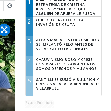
1
MARTÍN MENEM SOBRE LA
ESTRATEGIA DE CRISTINA
KIRCHNER: "NO CREO QUE
ALGUIEN DE AFUERA LE PUEDA
DECIR A LA JUSTICIA LO QUE
2
QUÉ DIJO BARDEM DE LA
TIENE QUE HACER"
INVASIÓN DE CEUTA
3
ALEXIS MAC ALLISTER CUMPLIÓ Y
SE IMPLANTÓ PELO ANTES DE
VOLVER AL FÚTBOL INGLÉS
4
CHAUVINISMO BOBO Y CRISIS
CON BRASIL: LOS ARGENTINOS
SOMOS DERECHOS Y HUMANOS
5
SANTILLI SE SUMÓ A BULLRICH Y
PRESIONA PARA LA RENUNCIA DE
VILLARRUEL
Espacio Publicitario