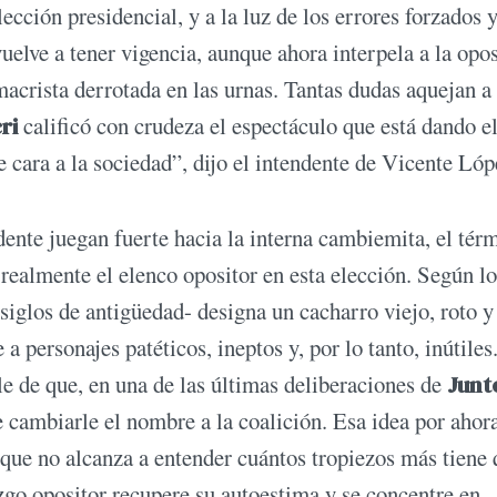
ección presidencial, y a la luz de los errores forzados 
vuelve a tener vigencia, aunque ahora interpela a la opo
acrista derrotada en las urnas. Tantas dudas aquejan a
ri
calificó con crudeza el espectáculo que está dando e
 cara a la sociedad”, dijo el intendente de Vicente Lóp
dente juegan fuerte hacia la interna cambiemita, el tér
 realmente el elenco opositor en esta elección. Según lo
siglos de antigüedad- designa un cacharro viejo, roto y
a personajes patéticos, ineptos y, por lo tanto, inútiles
lle de que, en una de las últimas deliberaciones de
Junt
 cambiarle el nombre a la coalición. Esa idea por ahor
 que no alcanza a entender cuántos tropiezos más tiene
azgo opositor recupere su autoestima y se concentre en