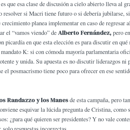
es que esa clase de discusión a cielo abierto lleva al gr
o resolver si Macri tiene futuro o si debería jubilarse, s
 crecimiento planea implementar en caso de regresar a
icar el “vamos viendo” de
Alberto Fernández,
pero e
on picardía en que esta elección es para discutir en qué
el mandato K: si con cómoda mayoría parlamentaria ofici
tente y unida. Su apuesta es no discutir liderazgos ni 
e el posmacrismo tiene poco para ofrecer en ese sentid
los Randazzo y los Manes
de esta campaña, pero ta
conviene esquivar la lúcida pregunta de Cristina, como s
sos: ¿para qué quieren ser presidentes? Y no vale conte
 solo respuestas incorrectas.