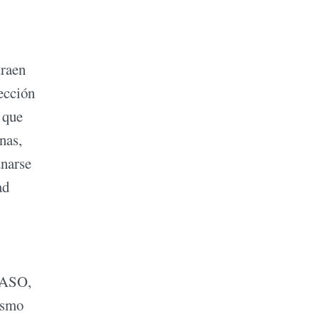
traen
lección
 que
nas,
unarse
ad
 PASO,
mismo