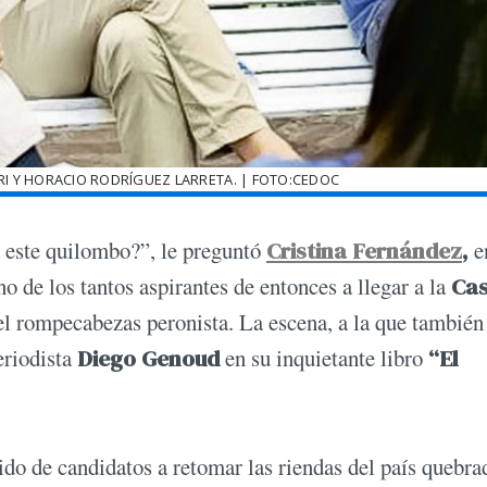
RI Y HORACIO RODRÍGUEZ LARRETA. | FOTO:CEDOC
n este quilombo?”, le preguntó
Cristina Fernández
,
e
o de los tantos aspirantes de entonces a llegar a la
Ca
el rompecabezas peronista. La escena, a la que también
eriodista
Diego Genoud
en su inquietante libro
“El
pido de candidatos a retomar las riendas del país quebr