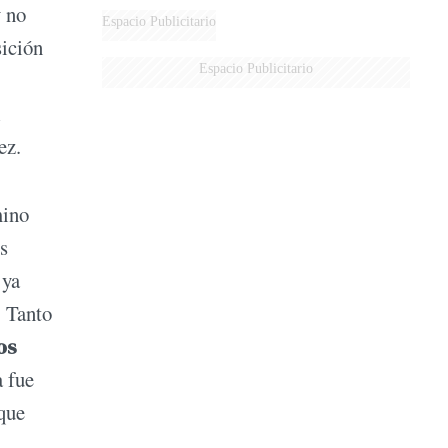
y no
Espacio Publicitario
sición
Espacio Publicitario
l
ez.
mino
s
 ya
. Tanto
os
a fue
 que