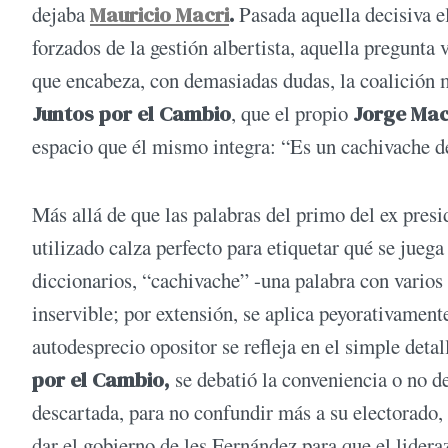
dejaba
Mauricio Macri
.
Pasada aquella decisiva el
forzados de la gestión albertista, aquella pregunta 
que encabeza, con demasiadas dudas, la coalición m
Juntos por el Cambio
, que el propio
Jorge Mac
espacio que él mismo integra: “Es un cachivache de
Más allá de que las palabras del primo del ex presi
utilizado calza perfecto para etiquetar qué se juega
diccionarios, “cachivache” -una palabra con varios 
inservible; por extensión, se aplica peyorativamente 
autodesprecio opositor se refleja en el simple deta
por el Cambio,
se debatió la conveniencia o no de
descartada, para no confundir más a su electorado,
dar el gobierno de les Fernández para que el lider