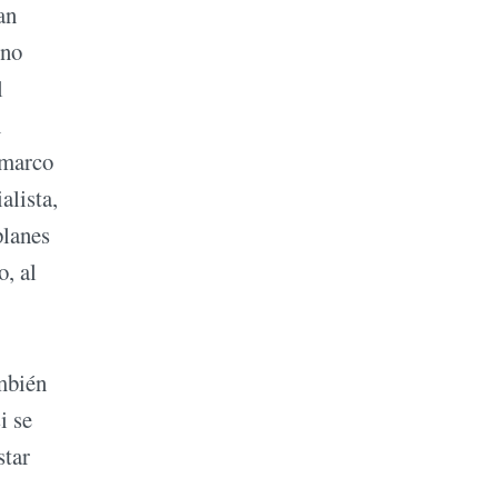
an
ino
l
n
 marco
alista,
planes
o, al
mbién
i se
star