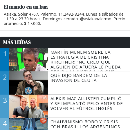
El mundo en un bar.
Asiaka. Soler 4767, Palermo. 11.2492-8244. Lunes a sábados de
11.30 a 23.30 horas. Domingos cerrado. @asiakapalermo. Precio
promedio: $ 17.000.
MÁS LEÍDAS
1
MARTÍN MENEM SOBRE LA
ESTRATEGIA DE CRISTINA
KIRCHNER: "NO CREO QUE
ALGUIEN DE AFUERA LE PUEDA
DECIR A LA JUSTICIA LO QUE
2
QUÉ DIJO BARDEM DE LA
TIENE QUE HACER"
INVASIÓN DE CEUTA
3
ALEXIS MAC ALLISTER CUMPLIÓ
Y SE IMPLANTÓ PELO ANTES DE
VOLVER AL FÚTBOL INGLÉS
4
CHAUVINISMO BOBO Y CRISIS
CON BRASIL: LOS ARGENTINOS