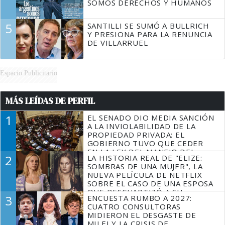
SOMOS DERECHOS Y HUMANOS
5
SANTILLI SE SUMÓ A BULLRICH
Y PRESIONA PARA LA RENUNCIA
DE VILLARRUEL
Espacio Publicitario
MÁS LEÍDAS DE PERFIL
1
EL SENADO DIO MEDIA SANCIÓN
A LA INVIOLABILIDAD DE LA
PROPIEDAD PRIVADA: EL
GOBIERNO TUVO QUE CEDER
EN LA LEY DEL MANEJO DEL
2
LA HISTORIA REAL DE "ELIZE:
FUEGO
SOMBRAS DE UNA MUJER", LA
NUEVA PELÍCULA DE NETFLIX
SOBRE EL CASO DE UNA ESPOSA
QUE DESCUARTIZÓ A SU
3
ENCUESTA RUMBO A 2027:
MARIDO
CUATRO CONSULTORAS
MIDIERON EL DESGASTE DE
MILEI Y LA CRISIS DE