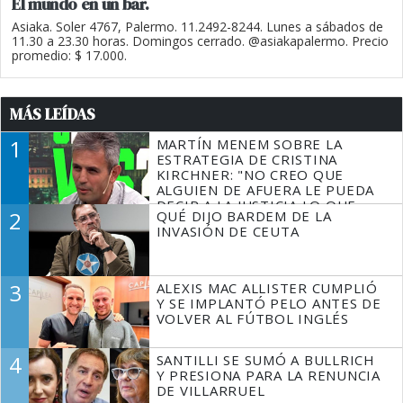
El mundo en un bar.
Asiaka. Soler 4767, Palermo. 11.2492-8244. Lunes a sábados de
11.30 a 23.30 horas. Domingos cerrado. @asiakapalermo. Precio
promedio: $ 17.000.
MÁS LEÍDAS
1
MARTÍN MENEM SOBRE LA
ESTRATEGIA DE CRISTINA
KIRCHNER: "NO CREO QUE
ALGUIEN DE AFUERA LE PUEDA
DECIR A LA JUSTICIA LO QUE
2
QUÉ DIJO BARDEM DE LA
TIENE QUE HACER"
INVASIÓN DE CEUTA
3
ALEXIS MAC ALLISTER CUMPLIÓ
Y SE IMPLANTÓ PELO ANTES DE
VOLVER AL FÚTBOL INGLÉS
4
SANTILLI SE SUMÓ A BULLRICH
Y PRESIONA PARA LA RENUNCIA
DE VILLARRUEL