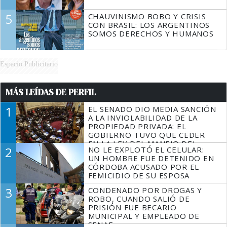
5
CHAUVINISMO BOBO Y CRISIS
CON BRASIL: LOS ARGENTINOS
SOMOS DERECHOS Y HUMANOS
Espacio Publicitario
MÁS LEÍDAS DE PERFIL
1
EL SENADO DIO MEDIA SANCIÓN
A LA INVIOLABILIDAD DE LA
PROPIEDAD PRIVADA: EL
GOBIERNO TUVO QUE CEDER
EN LA LEY DEL MANEJO DEL
2
NO LE EXPLOTÓ EL CELULAR:
FUEGO
UN HOMBRE FUE DETENIDO EN
CÓRDOBA ACUSADO POR EL
FEMICIDIO DE SU ESPOSA
3
CONDENADO POR DROGAS Y
ROBO, CUANDO SALIÓ DE
PRISIÓN FUE BECARIO
MUNICIPAL Y EMPLEADO DE
SENAF