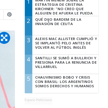
1
MARTÍN MENEM SOBRE LA
ESTRATEGIA DE CRISTINA
KIRCHNER: "NO CREO QUE
ALGUIEN DE AFUERA LE PUEDA
DECIR A LA JUSTICIA LO QUE
2
QUÉ DIJO BARDEM DE LA
TIENE QUE HACER"
INVASIÓN DE CEUTA
3
ALEXIS MAC ALLISTER CUMPLIÓ Y
SE IMPLANTÓ PELO ANTES DE
VOLVER AL FÚTBOL INGLÉS
4
SANTILLI SE SUMÓ A BULLRICH Y
PRESIONA PARA LA RENUNCIA DE
VILLARRUEL
5
CHAUVINISMO BOBO Y CRISIS
CON BRASIL: LOS ARGENTINOS
SOMOS DERECHOS Y HUMANOS
Espacio Publicitario