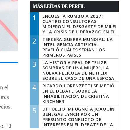
MÁS LEÍDAS DE PERFIL
1
ENCUESTA RUMBO A 2027:
CUATRO CONSULTORAS
MIDIERON EL DESGASTE DE MILEI
Y LA CRISIS DE LIDERAZGO EN EL
PERONISMO
2
TERCERA GUERRA MUNDIAL: LA
INTELIGENCIA ARTIFICIAL
REVELÓ CUÁLES SERÍAN LOS
PRIMEROS PAÍSES
LATINOAMERICANOS EN SER
3
LA HISTORIA REAL DE "ELIZE:
DERROTADOS
SOMBRAS DE UNA MUJER", LA
NUEVA PELÍCULA DE NETFLIX
SOBRE EL CASO DE UNA ESPOSA
QUE DESCUARTIZÓ A SU
4
RICARDO LORENZETTI SE METIÓ
n el
MARIDO
EN EL DEBATE SOBRE LA
ores
INHABILITACIÓN DE CRISTINA
KIRCHNER
ecios.
5
DI TULLIO IMPUGNÓ A JOAQUÍN
BENEGAS LYNCH POR UN
PRESUNTO CONFLICTO DE
INTERESES EN EL DEBATE DE LA
o. El
LEY DE TIERRAS