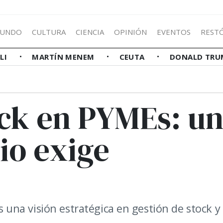
UNDO
CULTURA
CIENCIA
OPINIÓN
EVENTOS
REST
LLI
MARTÍN MENEM
CEUTA
DONALD TRU
ock en PYMEs: u
io exige
una visión estratégica en gestión de stock y