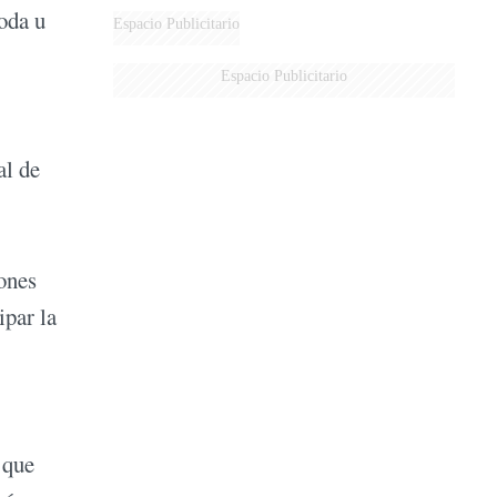
oda u
Espacio Publicitario
Espacio Publicitario
al de
iones
ipar la
 que