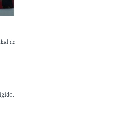
idad de
igido,