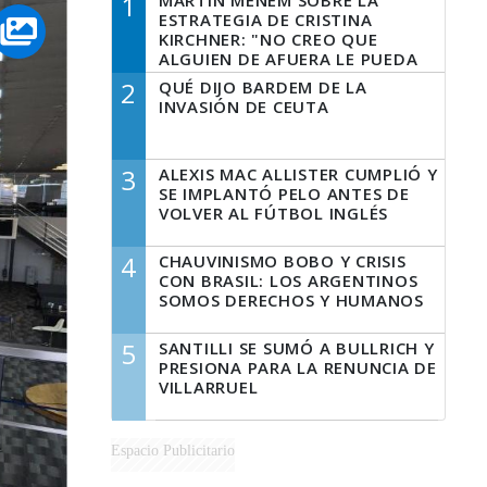
1
MARTÍN MENEM SOBRE LA
ESTRATEGIA DE CRISTINA
KIRCHNER: "NO CREO QUE
ALGUIEN DE AFUERA LE PUEDA
DECIR A LA JUSTICIA LO QUE
2
QUÉ DIJO BARDEM DE LA
TIENE QUE HACER"
INVASIÓN DE CEUTA
3
ALEXIS MAC ALLISTER CUMPLIÓ Y
SE IMPLANTÓ PELO ANTES DE
VOLVER AL FÚTBOL INGLÉS
4
CHAUVINISMO BOBO Y CRISIS
CON BRASIL: LOS ARGENTINOS
SOMOS DERECHOS Y HUMANOS
5
SANTILLI SE SUMÓ A BULLRICH Y
PRESIONA PARA LA RENUNCIA DE
VILLARRUEL
Espacio Publicitario