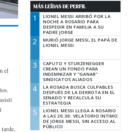
MÁS LEÍDAS DE PERFIL
1
LIONEL MESSI ARRIBÓ POR LA
NOCHE A ROSARIO PARA
DESPEDIR EN FAMILIA A SU
PADRE JORGE
2
MURIÓ JORGE MESSI, EL PAPÁ DE
LIONEL MESSI
3
CAPUTO Y STURZENEGGER
CREAN UN FONDO PARA
n el
INDEMNIZAR Y “GANAR”
SINDICATOS ALIADOS
4
LA ROSADA BUSCA CULPABLES
ños.
DESPUÉS DE LA DERROTA EN EL
SENADO Y RECALCULA SU
sistí
ESTRATEGIA
í
5
LIONEL MESSI LLEGA A ROSARIO
A LAS 20.30: VELATORIO ÍNTIMO
DE JORGE MESSI, SIN ACCESO AL
PÚBLICO
 tarde,