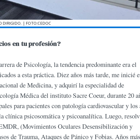
 DIRIGIDO. | FOTO:CEDOC
icios en tu profesión?
rrera de Psicología, la tendencia predominante era el
cados a esta práctica. Diez años más tarde, me inicié e
cional de Medicina, y adquirí la especialidad de
icología Médica del instituto Sacre Coeur, durante 20 a
les para pacientes con patología cardiovascular y los a
a clínica psicosomática y psicoanalítica. Luego, resolv
en EMDR, (Movimientos Oculares Desensibilización y
casos de Trauma, Ataques de Pánico y Fobias. Años más