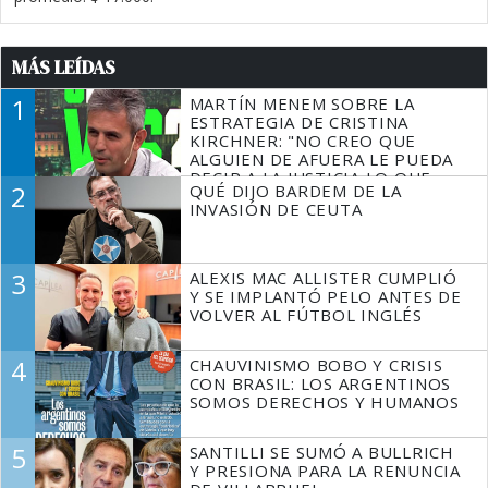
MÁS LEÍDAS
1
MARTÍN MENEM SOBRE LA
ESTRATEGIA DE CRISTINA
KIRCHNER: "NO CREO QUE
ALGUIEN DE AFUERA LE PUEDA
DECIR A LA JUSTICIA LO QUE
2
QUÉ DIJO BARDEM DE LA
TIENE QUE HACER"
INVASIÓN DE CEUTA
3
ALEXIS MAC ALLISTER CUMPLIÓ
Y SE IMPLANTÓ PELO ANTES DE
VOLVER AL FÚTBOL INGLÉS
4
CHAUVINISMO BOBO Y CRISIS
CON BRASIL: LOS ARGENTINOS
SOMOS DERECHOS Y HUMANOS
5
SANTILLI SE SUMÓ A BULLRICH
Y PRESIONA PARA LA RENUNCIA