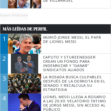
DE VILLARRUEL
Espacio Publicitario
MÁS LEÍDAS DE PERFIL
1
MURIÓ JORGE MESSI, EL PAPÁ
DE LIONEL MESSI
2
CAPUTO Y STURZENEGGER
CREAN UN FONDO PARA
INDEMNIZAR Y “GANAR”
SINDICATOS ALIADOS
3
LA ROSADA BUSCA CULPABLES
DESPUÉS DE LA DERROTA EN EL
SENADO Y RECALCULA SU
ESTRATEGIA
4
LIONEL MESSI LLEGA A ROSARIO
A LAS 20.30: VELATORIO ÍNTIMO
DE JORGE MESSI, SIN ACCESO AL
PÚBLICO