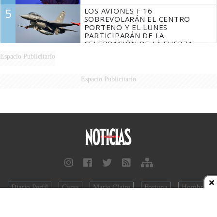
5
LOS AVIONES F 16
SOBREVOLARÁN EL CENTRO
PORTEÑO Y EL LUNES
PARTICIPARÁN DE LA
CELEBRACIÓN DE LA FUERZA
AÉREA
Espacio Publicitario
Espacio Publicitario
Diario Perfil
Caras
Marie Claire
Fortuna
Hombre
Weekend
Parabrisas
Supercampo
Look
Luz