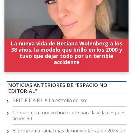
La nueva vida de Betiana Wolenberg a los
38 años, la modelo que brilló en los 2000 y
tuvo que dejar todo por un terrible
accidente
NOTICIAS ANTERIORES DE "ESPACIO NO
EDITORIAL"
BRIT P E A R L * La estrella del sol
Colmena: Un nuevo horizonte para la vida después
de los 50
El programa radial más difundido lanza en 2025 un