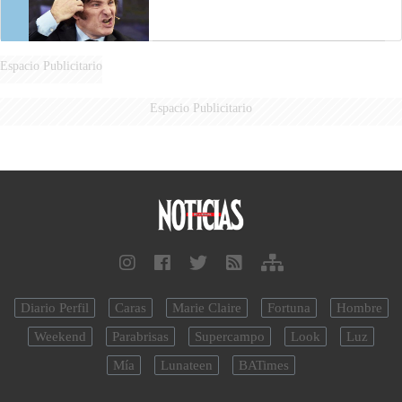
Espacio Publicitario
Espacio Publicitario
Diario Perfil
Caras
Marie Claire
Fortuna
Hombre
Weekend
Parabrisas
Supercampo
Look
Luz
Mía
Lunateen
BATimes