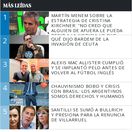
MÁS LEÍDAS
1
MARTÍN MENEM SOBRE LA
ESTRATEGIA DE CRISTINA
KIRCHNER: "NO CREO QUE
ALGUIEN DE AFUERA LE PUEDA
DECIR A LA JUSTICIA LO QUE
2
QUÉ DIJO BARDEM DE LA
TIENE QUE HACER"
INVASIÓN DE CEUTA
3
ALEXIS MAC ALLISTER CUMPLIÓ
Y SE IMPLANTÓ PELO ANTES DE
VOLVER AL FÚTBOL INGLÉS
4
CHAUVINISMO BOBO Y CRISIS
CON BRASIL: LOS ARGENTINOS
SOMOS DERECHOS Y HUMANOS
5
SANTILLI SE SUMÓ A BULLRICH
Y PRESIONA PARA LA RENUNCIA
DE VILLARRUEL