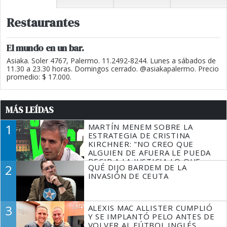
Restaurantes
El mundo en un bar.
Asiaka. Soler 4767, Palermo. 11.2492-8244. Lunes a sábados de
11.30 a 23.30 horas. Domingos cerrado. @asiakapalermo. Precio
promedio: $ 17.000.
MÁS LEÍDAS
1
MARTÍN MENEM SOBRE LA
ESTRATEGIA DE CRISTINA
KIRCHNER: "NO CREO QUE
ALGUIEN DE AFUERA LE PUEDA
DECIR A LA JUSTICIA LO QUE
2
QUÉ DIJO BARDEM DE LA
TIENE QUE HACER"
INVASIÓN DE CEUTA
3
ALEXIS MAC ALLISTER CUMPLIÓ
Y SE IMPLANTÓ PELO ANTES DE
VOLVER AL FÚTBOL INGLÉS