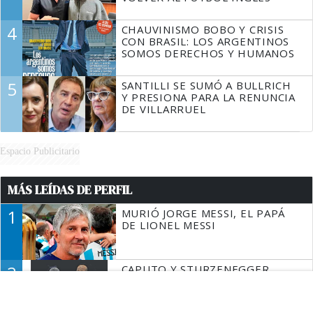
4
CHAUVINISMO BOBO Y CRISIS
CON BRASIL: LOS ARGENTINOS
SOMOS DERECHOS Y HUMANOS
5
SANTILLI SE SUMÓ A BULLRICH
Y PRESIONA PARA LA RENUNCIA
DE VILLARRUEL
Espacio Publicitario
MÁS LEÍDAS DE PERFIL
1
MURIÓ JORGE MESSI, EL PAPÁ
DE LIONEL MESSI
2
CAPUTO Y STURZENEGGER
CREAN UN FONDO PARA
INDEMNIZAR Y “GANAR”
SINDICATOS ALIADOS