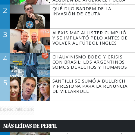
DECIR A LA JUSTICIA LO QUE
2
QUÉ DIJO BARDEM DE LA
TIENE QUE HACER"
INVASIÓN DE CEUTA
3
ALEXIS MAC ALLISTER CUMPLIÓ
Y SE IMPLANTÓ PELO ANTES DE
VOLVER AL FÚTBOL INGLÉS
4
CHAUVINISMO BOBO Y CRISIS
CON BRASIL: LOS ARGENTINOS
SOMOS DERECHOS Y HUMANOS
5
SANTILLI SE SUMÓ A BULLRICH
Y PRESIONA PARA LA RENUNCIA
DE VILLARRUEL
Espacio Publicitario
MÁS LEÍDAS DE PERFIL