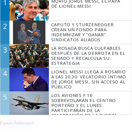
1
MURIÓ JORGE MESSI, EL PAPÁ
DE LIONEL MESSI
2
CAPUTO Y STURZENEGGER
CREAN UN FONDO PARA
INDEMNIZAR Y “GANAR”
SINDICATOS ALIADOS
3
LA ROSADA BUSCA CULPABLES
DESPUÉS DE LA DERROTA EN EL
SENADO Y RECALCULA SU
ESTRATEGIA
4
LIONEL MESSI LLEGA A ROSARIO
A LAS 20.30: VELATORIO ÍNTIMO
DE JORGE MESSI, SIN ACCESO AL
PÚBLICO
5
LOS AVIONES F 16
SOBREVOLARÁN EL CENTRO
PORTEÑO Y EL LUNES
PARTICIPARÁN DE LA
CELEBRACIÓN DE LA FUERZA
AÉREA
Espacio Publicitario