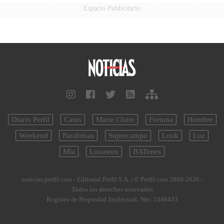
Espacio Publicitario
Diario Perfil
Caras
Marie Claire
Fortuna
Hombre
Weekend
Parabrisas
Supercampo
Look
Luz
Mía
Lunateen
BATimes
noticias.perfil.com - Editorial Perfil S.A.
| © Perfil.com 2006-2026 -
Todos los derechos reservados
Registro de Propiedad Intelectual: Nro. 5346433