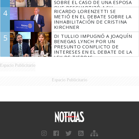
SOBRE EL CASO DE UNA ESPOSA
QUE DESCUARTIZÓ A SU
4
RICARDO LORENZETTI SE
MARIDO
METIÓ EN EL DEBATE SOBRE LA
INHABILITACIÓN DE CRISTINA
KIRCHNER
5
DI TULLIO IMPUGNÓ A JOAQUÍN
BENEGAS LYNCH POR UN
PRESUNTO CONFLICTO DE
INTERESES EN EL DEBATE DE LA
LEY DE TIERRAS
Espacio Publicitario
Espacio Publicitario