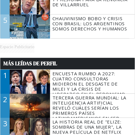
DE VILLARRUEL
5
CHAUVINISMO BOBO Y CRISIS
CON BRASIL: LOS ARGENTINOS
SOMOS DERECHOS Y HUMANOS
Espacio Publicitario
MÁS LEÍDAS DE PERFIL
1
ENCUESTA RUMBO A 2027:
CUATRO CONSULTORAS
MIDIERON EL DESGASTE DE
MILEI Y LA CRISIS DE
LIDERAZGO EN EL PERONISMO
2
TERCERA GUERRA MUNDIAL: LA
INTELIGENCIA ARTIFICIAL
REVELÓ CUÁLES SERÍAN LOS
PRIMEROS PAÍSES
LATINOAMERICANOS EN SER
3
LA HISTORIA REAL DE "ELIZE:
DERROTADOS
SOMBRAS DE UNA MUJER", LA
NUEVA PELÍCULA DE NETFLIX