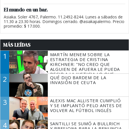
El mundo en un bar.
Asiaka. Soler 4767, Palermo. 11.2492-8244. Lunes a sábados de
11.30 a 23.30 horas. Domingos cerrado. @asiakapalermo. Precio
promedio: $ 17.000.
MÁS LEÍDAS
1
MARTÍN MENEM SOBRE LA
ESTRATEGIA DE CRISTINA
KIRCHNER: "NO CREO QUE
ALGUIEN DE AFUERA LE PUEDA
DECIR A LA JUSTICIA LO QUE
2
QUÉ DIJO BARDEM DE LA
TIENE QUE HACER"
INVASIÓN DE CEUTA
3
ALEXIS MAC ALLISTER CUMPLIÓ
Y SE IMPLANTÓ PELO ANTES DE
VOLVER AL FÚTBOL INGLÉS
4
SANTILLI SE SUMÓ A BULLRICH
Y PRESIONA PARA LA RENUNCIA