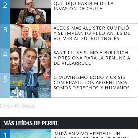
2
QUÉ DIJO BARDEM DE LA
TIENE QUE HACER"
INVASIÓN DE CEUTA
3
ALEXIS MAC ALLISTER CUMPLIÓ
Y SE IMPLANTÓ PELO ANTES DE
VOLVER AL FÚTBOL INGLÉS
4
SANTILLI SE SUMÓ A BULLRICH
Y PRESIONA PARA LA RENUNCIA
DE VILLARRUEL
5
CHAUVINISMO BOBO Y CRISIS
CON BRASIL: LOS ARGENTINOS
SOMOS DERECHOS Y HUMANOS
Espacio Publicitario
MÁS LEÍDAS DE PERFIL
1
¡MIRÁ EN VIVO +PERFIL!: UN