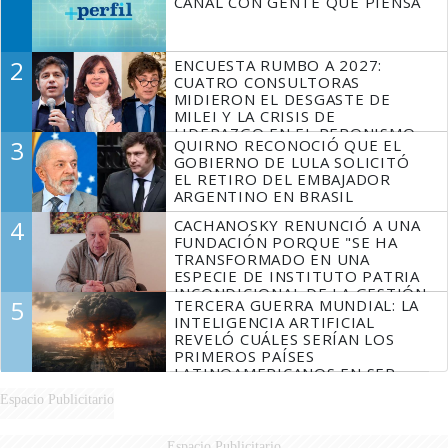
CANAL CON GENTE QUE PIENSA
2
ENCUESTA RUMBO A 2027:
CUATRO CONSULTORAS
MIDIERON EL DESGASTE DE
MILEI Y LA CRISIS DE
LIDERAZGO EN EL PERONISMO
3
QUIRNO RECONOCIÓ QUE EL
GOBIERNO DE LULA SOLICITÓ
EL RETIRO DEL EMBAJADOR
ARGENTINO EN BRASIL
4
CACHANOSKY RENUNCIÓ A UNA
FUNDACIÓN PORQUE "SE HA
TRANSFORMADO EN UNA
ESPECIE DE INSTITUTO PATRIA
INCONDICIONAL DE LA GESTIÓN
5
TERCERA GUERRA MUNDIAL: LA
DE MILEI"
INTELIGENCIA ARTIFICIAL
REVELÓ CUÁLES SERÍAN LOS
PRIMEROS PAÍSES
LATINOAMERICANOS EN SER
DERROTADOS
Espacio Publicitario
Espacio Publicitario