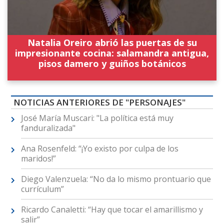
Natalia Oreiro abrió las puertas de su
impresionante cocina: salamandra antigua,
pisos damero y guiños botánicos
NOTICIAS ANTERIORES DE "PERSONAJES"
José María Muscari: "La política está muy
fanduralizada"
Ana Rosenfeld: “¡Yo existo por culpa de los
maridos!”
Diego Valenzuela: “No da lo mismo prontuario que
currículum”
Ricardo Canaletti: “Hay que tocar el amarillismo y
salir”