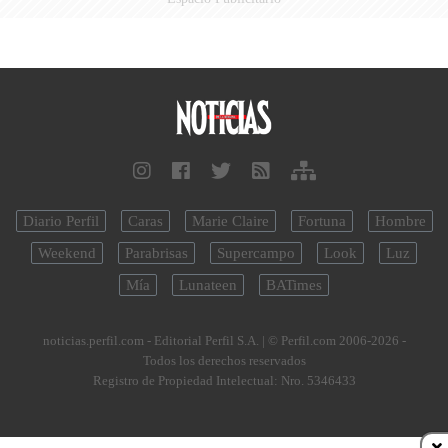
Diario Perfil
Caras
Marie Claire
Fortuna
Hombre
Weekend
Parabrisas
Supercampo
Look
Luz
Mía
Lunateen
BATimes
noticias.perfil.com - Editorial Perfil S.A.
| © Perfil.com 2006-2026 -
Todos los derechos reservados
Registro de Propiedad Intelectual: Nro. 5346433