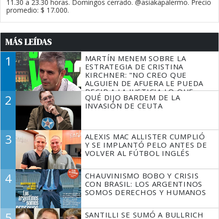
11.30 a 23.30 horas. Domingos cerrado. @asiakapalermo. Precio
promedio: $ 17.000.
MÁS LEÍDAS
1
MARTÍN MENEM SOBRE LA
ESTRATEGIA DE CRISTINA
KIRCHNER: "NO CREO QUE
ALGUIEN DE AFUERA LE PUEDA
DECIR A LA JUSTICIA LO QUE
2
QUÉ DIJO BARDEM DE LA
TIENE QUE HACER"
INVASIÓN DE CEUTA
3
ALEXIS MAC ALLISTER CUMPLIÓ
Y SE IMPLANTÓ PELO ANTES DE
VOLVER AL FÚTBOL INGLÉS
4
CHAUVINISMO BOBO Y CRISIS
CON BRASIL: LOS ARGENTINOS
SOMOS DERECHOS Y HUMANOS
5
SANTILLI SE SUMÓ A BULLRICH