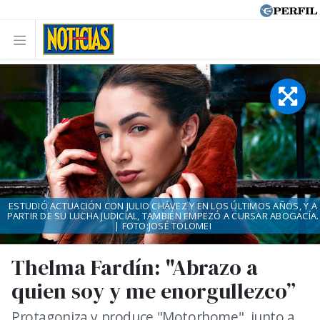
ESTUDIÓ ACTUACIÓN CON JULIO CHÁVEZ Y EN LOS ÚLTIMOS AÑOS, Y A
PARTIR DE SU LUCHA JUDICIAL, TAMBIÉN EMPEZÓ A CURSAR ABOGACÍA.
| FOTO:JOSÉ TOLOMEI
Thelma Fardín: "Abrazo a
quien soy y me enorgullezco”
Protagoniza y produce "Motorhome", junto a