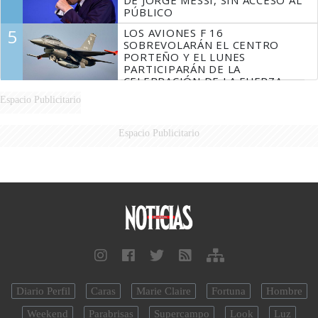
DE JORGE MESSI, SIN ACCESO AL
PÚBLICO
5
LOS AVIONES F 16
SOBREVOLARÁN EL CENTRO
PORTEÑO Y EL LUNES
PARTICIPARÁN DE LA
CELEBRACIÓN DE LA FUERZA
AÉREA
Espacio Publicitario
Espacio Publicitario
Diario Perfil
Caras
Marie Claire
Fortuna
Hombre
Weekend
Parabrisas
Supercampo
Look
Luz