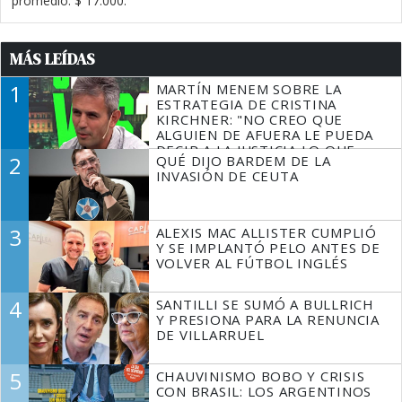
promedio: $ 17.000.
MÁS LEÍDAS
1
MARTÍN MENEM SOBRE LA
ESTRATEGIA DE CRISTINA
KIRCHNER: "NO CREO QUE
ALGUIEN DE AFUERA LE PUEDA
DECIR A LA JUSTICIA LO QUE
2
QUÉ DIJO BARDEM DE LA
TIENE QUE HACER"
INVASIÓN DE CEUTA
3
ALEXIS MAC ALLISTER CUMPLIÓ
Y SE IMPLANTÓ PELO ANTES DE
VOLVER AL FÚTBOL INGLÉS
4
SANTILLI SE SUMÓ A BULLRICH
Y PRESIONA PARA LA RENUNCIA
DE VILLARRUEL
5
CHAUVINISMO BOBO Y CRISIS
CON BRASIL: LOS ARGENTINOS