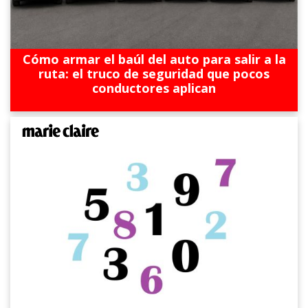
Cómo armar el baúl del auto para salir a la
ruta: el truco de seguridad que pocos
conductores aplican