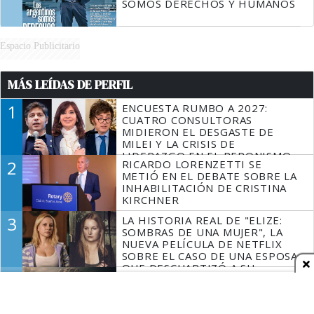
SOMOS DERECHOS Y HUMANOS
Espacio Publicitario
MÁS LEÍDAS DE PERFIL
1
ENCUESTA RUMBO A 2027:
CUATRO CONSULTORAS
MIDIERON EL DESGASTE DE
MILEI Y LA CRISIS DE
LIDERAZGO EN EL PERONISMO
2
RICARDO LORENZETTI SE
METIÓ EN EL DEBATE SOBRE LA
INHABILITACIÓN DE CRISTINA
KIRCHNER
3
LA HISTORIA REAL DE "ELIZE:
SOMBRAS DE UNA MUJER", LA
NUEVA PELÍCULA DE NETFLIX
SOBRE EL CASO DE UNA ESPOSA
QUE DESCUARTIZÓ A SU
4
TERCERA GUERRA MUNDIAL: LA
MARIDO
INTELIGENCIA ARTIFICIAL
REVELÓ CUÁLES SERÍAN LOS
PRIMEROS PAÍSES