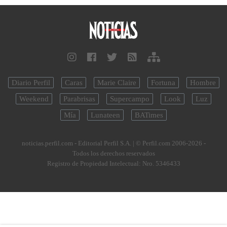
Diario Perfil
Caras
Marie Claire
Fortuna
Hombre
Weekend
Parabrisas
Supercampo
Look
Luz
Mía
Lunateen
BATimes
noticias.perfil.com - Editorial Perfil S.A.
| © Perfil.com 2006-2026 -
Todos los derechos reservados
Registro de Propiedad Intelectual: Nro. 5346433