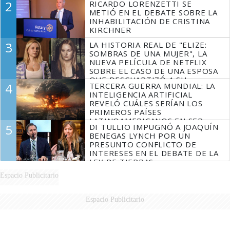
2
RICARDO LORENZETTI SE
METIÓ EN EL DEBATE SOBRE LA
INHABILITACIÓN DE CRISTINA
KIRCHNER
3
LA HISTORIA REAL DE "ELIZE:
SOMBRAS DE UNA MUJER", LA
NUEVA PELÍCULA DE NETFLIX
SOBRE EL CASO DE UNA ESPOSA
QUE DESCUARTIZÓ A SU
4
TERCERA GUERRA MUNDIAL: LA
MARIDO
INTELIGENCIA ARTIFICIAL
REVELÓ CUÁLES SERÍAN LOS
PRIMEROS PAÍSES
LATINOAMERICANOS EN SER
5
DI TULLIO IMPUGNÓ A JOAQUÍN
DERROTADOS
BENEGAS LYNCH POR UN
PRESUNTO CONFLICTO DE
INTERESES EN EL DEBATE DE LA
LEY DE TIERRAS
Espacio Publicitario
Espacio Publicitario