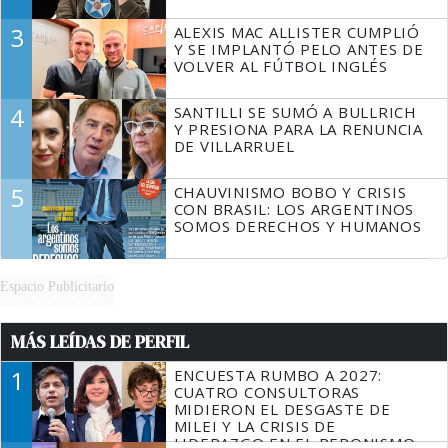
3
ALEXIS MAC ALLISTER CUMPLIÓ
Y SE IMPLANTÓ PELO ANTES DE
VOLVER AL FÚTBOL INGLÉS
4
SANTILLI SE SUMÓ A BULLRICH
Y PRESIONA PARA LA RENUNCIA
DE VILLARRUEL
5
CHAUVINISMO BOBO Y CRISIS
CON BRASIL: LOS ARGENTINOS
SOMOS DERECHOS Y HUMANOS
Espacio Publicitario
MÁS LEÍDAS DE PERFIL
1
ENCUESTA RUMBO A 2027:
CUATRO CONSULTORAS
MIDIERON EL DESGASTE DE
MILEI Y LA CRISIS DE
LIDERAZGO EN EL PERONISMO