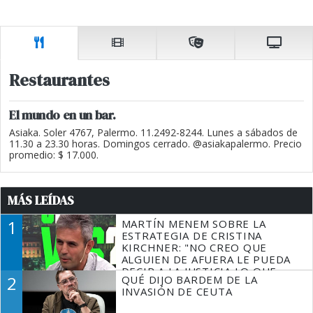
Restaurantes
El mundo en un bar.
Asiaka. Soler 4767, Palermo. 11.2492-8244. Lunes a sábados de
11.30 a 23.30 horas. Domingos cerrado. @asiakapalermo. Precio
promedio: $ 17.000.
MÁS LEÍDAS
1
MARTÍN MENEM SOBRE LA
ESTRATEGIA DE CRISTINA
KIRCHNER: "NO CREO QUE
ALGUIEN DE AFUERA LE PUEDA
DECIR A LA JUSTICIA LO QUE
2
QUÉ DIJO BARDEM DE LA
TIENE QUE HACER"
INVASIÓN DE CEUTA