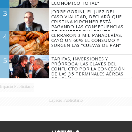
ECONÓMICO TOTAL"
3
JORGE GORINI, EL JUEZ DEL
CASO VIALIDAD, DECLARÓ QUE
CRISTINA KIRCHNER ESTÁ
PAGANDO LAS CONSECUENCIAS
DE COMETER "UN DELITO
4
CERRARON 3 MIL PANADERÍAS,
COMPROBADO"
CAYÓ UN 60% EL CONSUMO Y
SURGEN LAS "CUEVAS DE PAN"
5
TARIFAS, INVERSIONES Y
PRÓRROGA: LAS CLAVES DEL
CONFLICTO POR LA CONCESIÓN
DE LAS 35 TERMINALES AÉREAS
DEL PAÍS
Espacio Publicitario
Espacio Publicitario