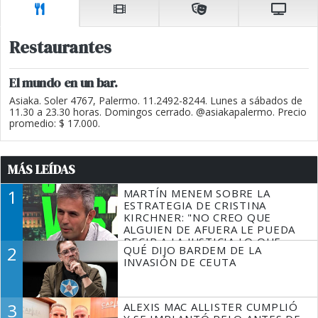
Restaurantes
El mundo en un bar.
Asiaka. Soler 4767, Palermo. 11.2492-8244. Lunes a sábados de
11.30 a 23.30 horas. Domingos cerrado. @asiakapalermo. Precio
promedio: $ 17.000.
MÁS LEÍDAS
1
MARTÍN MENEM SOBRE LA
ESTRATEGIA DE CRISTINA
KIRCHNER: "NO CREO QUE
ALGUIEN DE AFUERA LE PUEDA
DECIR A LA JUSTICIA LO QUE
2
QUÉ DIJO BARDEM DE LA
TIENE QUE HACER"
INVASIÓN DE CEUTA
3
ALEXIS MAC ALLISTER CUMPLIÓ