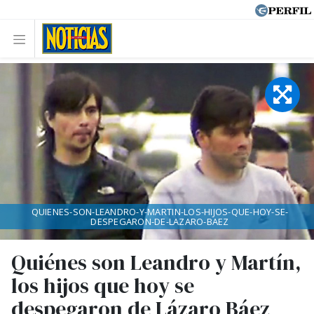
QUIENES-SON-LEANDRO-Y-MARTIN-LOS-HIJOS-QUE-HOY-SE-
DESPEGARON-DE-LAZARO-BAEZ
Quiénes son Leandro y Martín,
los hijos que hoy se
despegaron de Lázaro Báez