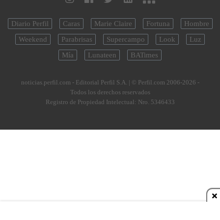
Diario Perfil
Caras
Marie Claire
Fortuna
Hombre
Weekend
Parabrisas
Supercampo
Look
Luz
Mía
Lunateen
BATimes
noticias.perfil.com - Editorial Perfil S.A.
| © Perfil.com 2006-2026 -
Todos los derechos reservados
Registro de Propiedad Intelectual: Nro. 5346433