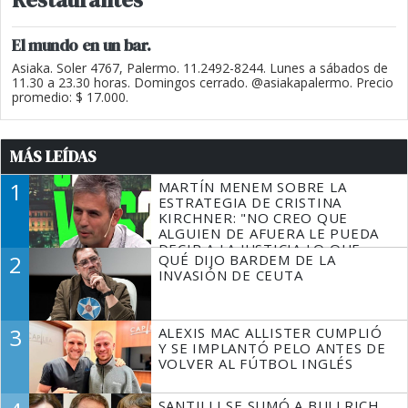
El mundo en un bar.
Asiaka. Soler 4767, Palermo. 11.2492-8244. Lunes a sábados de
11.30 a 23.30 horas. Domingos cerrado. @asiakapalermo. Precio
promedio: $ 17.000.
MÁS LEÍDAS
1
MARTÍN MENEM SOBRE LA
ESTRATEGIA DE CRISTINA
KIRCHNER: "NO CREO QUE
ALGUIEN DE AFUERA LE PUEDA
DECIR A LA JUSTICIA LO QUE
2
QUÉ DIJO BARDEM DE LA
TIENE QUE HACER"
INVASIÓN DE CEUTA
3
ALEXIS MAC ALLISTER CUMPLIÓ
Y SE IMPLANTÓ PELO ANTES DE
VOLVER AL FÚTBOL INGLÉS
SANTILLI SE SUMÓ A BULLRICH