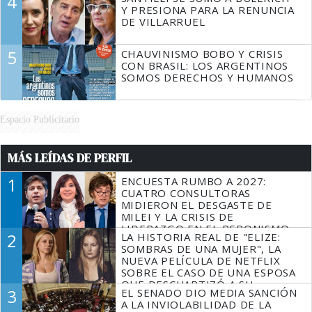
4
Y PRESIONA PARA LA RENUNCIA
DE VILLARRUEL
5
CHAUVINISMO BOBO Y CRISIS
CON BRASIL: LOS ARGENTINOS
SOMOS DERECHOS Y HUMANOS
Espacio Publicitario
MÁS LEÍDAS DE PERFIL
1
ENCUESTA RUMBO A 2027:
CUATRO CONSULTORAS
MIDIERON EL DESGASTE DE
MILEI Y LA CRISIS DE
LIDERAZGO EN EL PERONISMO
2
LA HISTORIA REAL DE "ELIZE:
SOMBRAS DE UNA MUJER", LA
NUEVA PELÍCULA DE NETFLIX
SOBRE EL CASO DE UNA ESPOSA
QUE DESCUARTIZÓ A SU
3
EL SENADO DIO MEDIA SANCIÓN
MARIDO
A LA INVIOLABILIDAD DE LA