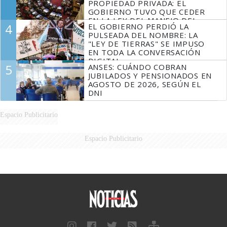
PROPIEDAD PRIVADA: EL
GOBIERNO TUVO QUE CEDER
EN LA LEY DEL MANEJO DEL
4
EL GOBIERNO PERDIÓ LA
FUEGO
PULSEADA DEL NOMBRE: LA
"LEY DE TIERRAS" SE IMPUSO
EN TODA LA CONVERSACIÓN
DIGITAL
5
ANSES: CUÁNDO COBRAN
JUBILADOS Y PENSIONADOS EN
AGOSTO DE 2026, SEGÚN EL
DNI
Espacio Publicitario
Espacio Publicitario