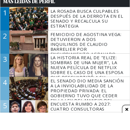
MÁS LEÍDAS DE PERFIL
1
LA ROSADA BUSCA CULPABLES
DESPUÉS DE LA DERROTA EN EL
SENADO Y RECALCULA SU
ESTRATEGIA
2
FEMICIDIO DE AGOSTINA VEGA:
DETUVIERON A DOS
INQUILINOS DE CLAUDIO
BARRELIER POR
ENCUBRIMIENTO AGRAVADO
3
LA HISTORIA REAL DE "ELIZE:
SOMBRAS DE UNA MUJER", LA
NUEVA PELÍCULA DE NETFLIX
SOBRE EL CASO DE UNA ESPOSA
QUE DESCUARTIZÓ A SU
4
EL SENADO DIO MEDIA SANCIÓN
MARIDO
A LA INVIOLABILIDAD DE LA
PROPIEDAD PRIVADA: EL
GOBIERNO TUVO QUE CEDER
EN LA LEY DEL MANEJO DEL
5
ENCUESTA RUMBO A 2027:
FUEGO
CUATRO CONSULTORAS
MIDIERON EL DESGASTE DE
MILEI Y LA CRISIS DE
LIDERAZGO EN EL PERONISMO