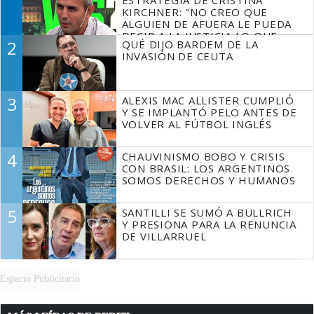
ESTRATEGIA DE CRISTINA
KIRCHNER: "NO CREO QUE
ALGUIEN DE AFUERA LE PUEDA
DECIR A LA JUSTICIA LO QUE
2
QUÉ DIJO BARDEM DE LA
TIENE QUE HACER"
INVASIÓN DE CEUTA
3
ALEXIS MAC ALLISTER CUMPLIÓ
Y SE IMPLANTÓ PELO ANTES DE
VOLVER AL FÚTBOL INGLÉS
4
CHAUVINISMO BOBO Y CRISIS
CON BRASIL: LOS ARGENTINOS
SOMOS DERECHOS Y HUMANOS
5
SANTILLI SE SUMÓ A BULLRICH
Y PRESIONA PARA LA RENUNCIA
DE VILLARRUEL
Espacio Publicitario