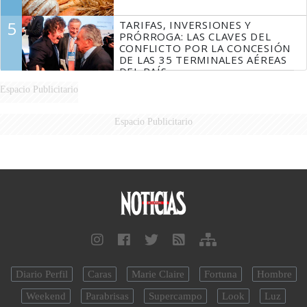
5
TARIFAS, INVERSIONES Y
PRÓRROGA: LAS CLAVES DEL
CONFLICTO POR LA CONCESIÓN
DE LAS 35 TERMINALES AÉREAS
DEL PAÍS
Espacio Publicitario
Espacio Publicitario
Diario Perfil
Caras
Marie Claire
Fortuna
Hombre
Weekend
Parabrisas
Supercampo
Look
Luz