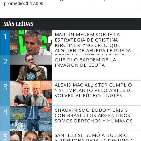
promedio: $ 17.000.
MÁS LEÍDAS
1
MARTÍN MENEM SOBRE LA
ESTRATEGIA DE CRISTINA
KIRCHNER: "NO CREO QUE
ALGUIEN DE AFUERA LE PUEDA
DECIR A LA JUSTICIA LO QUE
2
QUÉ DIJO BARDEM DE LA
TIENE QUE HACER"
INVASIÓN DE CEUTA
3
ALEXIS MAC ALLISTER CUMPLIÓ
Y SE IMPLANTÓ PELO ANTES DE
VOLVER AL FÚTBOL INGLÉS
4
CHAUVINISMO BOBO Y CRISIS
CON BRASIL: LOS ARGENTINOS
SOMOS DERECHOS Y HUMANOS
5
SANTILLI SE SUMÓ A BULLRICH
Y PRESIONA PARA LA RENUNCIA