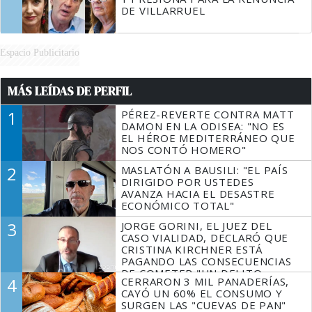
DE VILLARRUEL
Espacio Publicitario
MÁS LEÍDAS DE PERFIL
1
PÉREZ-REVERTE CONTRA MATT
DAMON EN LA ODISEA: "NO ES
EL HÉROE MEDITERRÁNEO QUE
NOS CONTÓ HOMERO"
2
MASLATÓN A BAUSILI: "EL PAÍS
DIRIGIDO POR USTEDES
AVANZA HACIA EL DESASTRE
ECONÓMICO TOTAL"
3
JORGE GORINI, EL JUEZ DEL
CASO VIALIDAD, DECLARÓ QUE
CRISTINA KIRCHNER ESTÁ
PAGANDO LAS CONSECUENCIAS
DE COMETER "UN DELITO
4
CERRARON 3 MIL PANADERÍAS,
COMPROBADO"
CAYÓ UN 60% EL CONSUMO Y
SURGEN LAS "CUEVAS DE PAN"