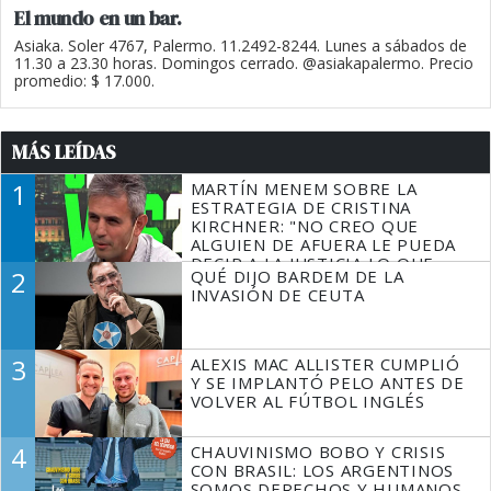
El mundo en un bar.
Asiaka. Soler 4767, Palermo. 11.2492-8244. Lunes a sábados de
11.30 a 23.30 horas. Domingos cerrado. @asiakapalermo. Precio
promedio: $ 17.000.
MÁS LEÍDAS
1
MARTÍN MENEM SOBRE LA
ESTRATEGIA DE CRISTINA
KIRCHNER: "NO CREO QUE
ALGUIEN DE AFUERA LE PUEDA
DECIR A LA JUSTICIA LO QUE
2
QUÉ DIJO BARDEM DE LA
TIENE QUE HACER"
INVASIÓN DE CEUTA
3
ALEXIS MAC ALLISTER CUMPLIÓ
Y SE IMPLANTÓ PELO ANTES DE
VOLVER AL FÚTBOL INGLÉS
4
CHAUVINISMO BOBO Y CRISIS
CON BRASIL: LOS ARGENTINOS
SOMOS DERECHOS Y HUMANOS