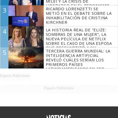
MILEI Y LA CRISIS DE
LIDERAZGO EN EL PERONISMO
3
RICARDO LORENZETTI SE
METIÓ EN EL DEBATE SOBRE LA
INHABILITACIÓN DE CRISTINA
KIRCHNER
4
LA HISTORIA REAL DE "ELIZE:
SOMBRAS DE UNA MUJER", LA
NUEVA PELÍCULA DE NETFLIX
SOBRE EL CASO DE UNA ESPOSA
QUE DESCUARTIZÓ A SU
5
TERCERA GUERRA MUNDIAL: LA
MARIDO
INTELIGENCIA ARTIFICIAL
REVELÓ CUÁLES SERÍAN LOS
PRIMEROS PAÍSES
LATINOAMERICANOS EN SER
DERROTADOS
Espacio Publicitario
Espacio Publicitario