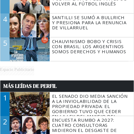
VOLVER AL FÚTBOL INGLÉS
4
SANTILLI SE SUMÓ A BULLRICH
Y PRESIONA PARA LA RENUNCIA
DE VILLARRUEL
5
CHAUVINISMO BOBO Y CRISIS
CON BRASIL: LOS ARGENTINOS
SOMOS DERECHOS Y HUMANOS
Espacio Publicitario
MÁS LEÍDAS DE PERFIL
1
EL SENADO DIO MEDIA SANCIÓN
A LA INVIOLABILIDAD DE LA
PROPIEDAD PRIVADA: EL
GOBIERNO TUVO QUE CEDER
EN LA LEY DEL MANEJO DEL
2
ENCUESTA RUMBO A 2027:
FUEGO
CUATRO CONSULTORAS
MIDIERON EL DESGASTE DE