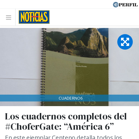
CUADERNO6
Los cuadernos completos del
#ChoferGate: “América 6”
En este ejemplar Centeno detalla todos los