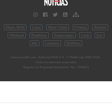
Diario Perfil
Caras
Marie Claire
Fortuna
Hombre
Weekend
Parabrisas
Supercampo
Look
Luz
Mía
Lunateen
BATimes
noticias.perfil.com - Editorial Perfil S.A.
| © Perfil.com 2006-2026 -
Todos los derechos reservados
Registro de Propiedad Intelectual: Nro. 5346433