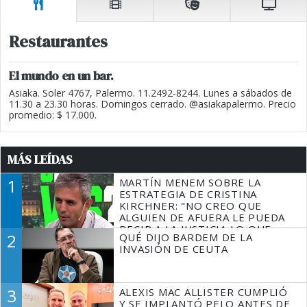
Restaurantes
El mundo en un bar.
Asiaka. Soler 4767, Palermo. 11.2492-8244. Lunes a sábados de
11.30 a 23.30 horas. Domingos cerrado. @asiakapalermo. Precio
promedio: $ 17.000.
MÁS LEÍDAS
1
MARTÍN MENEM SOBRE LA
ESTRATEGIA DE CRISTINA
KIRCHNER: "NO CREO QUE
ALGUIEN DE AFUERA LE PUEDA
DECIR A LA JUSTICIA LO QUE
2
QUÉ DIJO BARDEM DE LA
TIENE QUE HACER"
INVASIÓN DE CEUTA
3
ALEXIS MAC ALLISTER CUMPLIÓ
Y SE IMPLANTÓ PELO ANTES DE