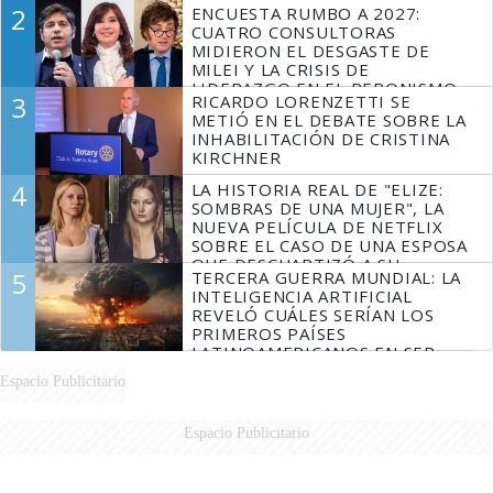
2
ENCUESTA RUMBO A 2027:
FUEGO
CUATRO CONSULTORAS
MIDIERON EL DESGASTE DE
MILEI Y LA CRISIS DE
LIDERAZGO EN EL PERONISMO
3
RICARDO LORENZETTI SE
METIÓ EN EL DEBATE SOBRE LA
INHABILITACIÓN DE CRISTINA
KIRCHNER
4
LA HISTORIA REAL DE "ELIZE:
SOMBRAS DE UNA MUJER", LA
NUEVA PELÍCULA DE NETFLIX
SOBRE EL CASO DE UNA ESPOSA
QUE DESCUARTIZÓ A SU
5
TERCERA GUERRA MUNDIAL: LA
MARIDO
INTELIGENCIA ARTIFICIAL
REVELÓ CUÁLES SERÍAN LOS
PRIMEROS PAÍSES
LATINOAMERICANOS EN SER
DERROTADOS
Espacio Publicitario
Espacio Publicitario