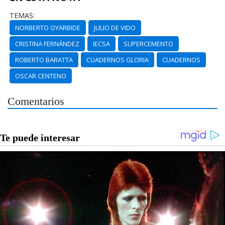
TEMAS:
NORBERTO OYARBIDE
JULIO DE VIDO
CRISTINA FERNÁNDEZ
IECSA
SUPERCEMENTO
ROBERTO BARATTA
CUADERNOS GLORIA
CUADERNOS
OSCAR CENTENO
Comentarios