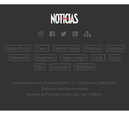
Diario Perfil
Caras
Marie Claire
Fortuna
Hombre
Weekend
Parabrisas
Supercampo
Look
Luz
Mía
Lunateen
BATimes
noticias.perfil.com - Editorial Perfil S.A.
| © Perfil.com 2006-2026 -
Todos los derechos reservados
Registro de Propiedad Intelectual: Nro. 5346433