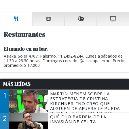
Restaurantes
El mundo en un bar.
Asiaka. Soler 4767, Palermo. 11.2492-8244. Lunes a sábados de
11.30 a 23.30 horas. Domingos cerrado. @asiakapalermo. Precio
promedio: $ 17.000.
MÁS LEÍDAS
1
MARTÍN MENEM SOBRE LA
ESTRATEGIA DE CRISTINA
KIRCHNER: "NO CREO QUE
ALGUIEN DE AFUERA LE PUEDA
DECIR A LA JUSTICIA LO QUE
2
QUÉ DIJO BARDEM DE LA
TIENE QUE HACER"
INVASIÓN DE CEUTA