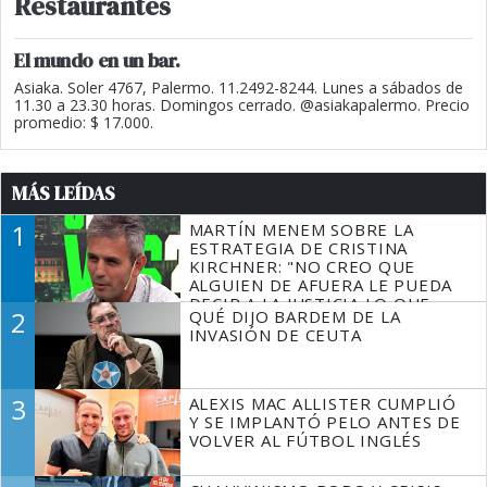
Restaurantes
El mundo en un bar.
Asiaka. Soler 4767, Palermo. 11.2492-8244. Lunes a sábados de
11.30 a 23.30 horas. Domingos cerrado. @asiakapalermo. Precio
promedio: $ 17.000.
MÁS LEÍDAS
1
MARTÍN MENEM SOBRE LA
ESTRATEGIA DE CRISTINA
KIRCHNER: "NO CREO QUE
ALGUIEN DE AFUERA LE PUEDA
DECIR A LA JUSTICIA LO QUE
2
QUÉ DIJO BARDEM DE LA
TIENE QUE HACER"
INVASIÓN DE CEUTA
3
ALEXIS MAC ALLISTER CUMPLIÓ
Y SE IMPLANTÓ PELO ANTES DE
VOLVER AL FÚTBOL INGLÉS