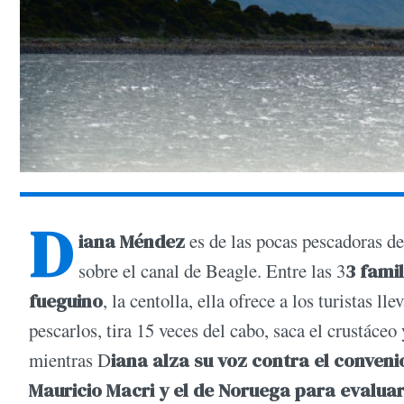
D
iana Méndez
es de las pocas pescadoras d
sobre el canal de Beagle. Entre las 3
3 fami
fueguino
, la centolla, ella ofrece a los turistas l
pescarlos, tira 15 veces del cabo, saca el crustáceo
mientras D
iana alza su voz contra el conven
Mauricio Macri y el de Noruega para evaluar 