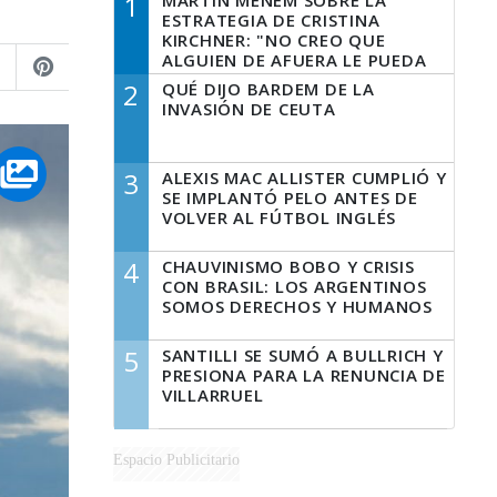
1
MARTÍN MENEM SOBRE LA
ESTRATEGIA DE CRISTINA
KIRCHNER: "NO CREO QUE
ALGUIEN DE AFUERA LE PUEDA
DECIR A LA JUSTICIA LO QUE
2
QUÉ DIJO BARDEM DE LA
TIENE QUE HACER"
INVASIÓN DE CEUTA
3
ALEXIS MAC ALLISTER CUMPLIÓ Y
SE IMPLANTÓ PELO ANTES DE
VOLVER AL FÚTBOL INGLÉS
4
CHAUVINISMO BOBO Y CRISIS
CON BRASIL: LOS ARGENTINOS
SOMOS DERECHOS Y HUMANOS
5
SANTILLI SE SUMÓ A BULLRICH Y
PRESIONA PARA LA RENUNCIA DE
VILLARRUEL
Espacio Publicitario