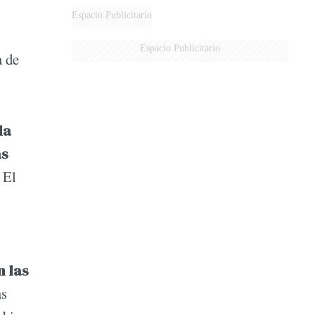
Espacio Publicitario
Espacio Publicitario
a de
la
as
 El
n las
as