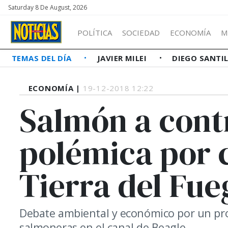
Saturday 8 De August, 2026
POLÍTICA
SOCIEDAD
ECONOMÍA
M
TEMAS DEL DÍA
JAVIER MILEI
DIEGO SANTI
ECONOMÍA |
19-12-2018 12:22
Salmón a con
polémica por 
Tierra del Fue
Debate ambiental y económico por un pro
salmoneras en el canal de Beagle.