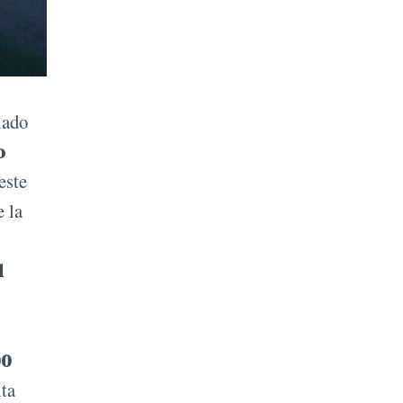
lado
o
este
e la
l
00
lta