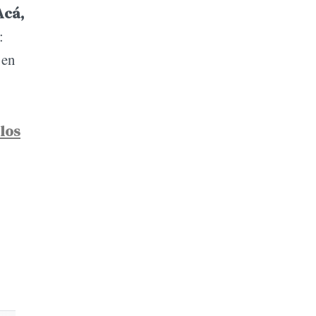
Acá,
:
 en
 los