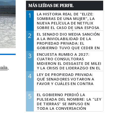
MÁS LEÍDAS DE PERFIL
1
LA HISTORIA REAL DE "ELIZE:
SOMBRAS DE UNA MUJER", LA
NUEVA PELÍCULA DE NETFLIX
SOBRE EL CASO DE UNA ESPOSA
QUE DESCUARTIZÓ A SU
2
EL SENADO DIO MEDIA SANCIÓN
MARIDO
A LA INVIOLABILIDAD DE LA
PROPIEDAD PRIVADA: EL
GOBIERNO TUVO QUE CEDER EN
LA LEY DEL MANEJO DEL FUEGO
3
ENCUESTA RUMBO A 2027:
CUATRO CONSULTORAS
MIDIERON EL DESGASTE DE MILEI
aia
,
Y LA CRISIS DE LIDERAZGO EN EL
PERONISMO
4
LEY DE PROPIEDAD PRIVADA:
QUÉ SENADORES VOTARON A
FAVOR Y CUÁLES EN CONTRA
5
EL GOBIERNO PERDIÓ LA
PULSEADA DEL NOMBRE: LA "LEY
DE TIERRAS" SE IMPUSO EN
TODA LA CONVERSACIÓN
DIGITAL