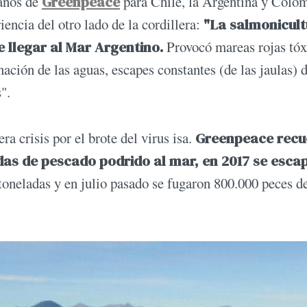
éanos de
Greenpeace
para Chile, la Argentina y Colom
iencia del otro lado de la cordillera:
"La salmonicult
e llegar al Mar Argentino.
Provocó mareas rojas tóx
ación de las aguas, escapes constantes (de las jaulas) 
".
a crisis por el brote del virus isa.
Greenpeace recu
adas de pescado podrido al mar, en 2017 se esca
toneladas y en julio pasado se fugaron 800.000 peces de