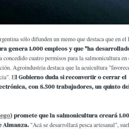
rgentina sólo difunden un memo que destaca que en el 
ura genera 1.000 empleos y que "ha desarrollad
a concedido cuatro permisos para la salmonicultura en 
ión. Agroindustria destaca que la acuicultura "favorec
cia". E
l Gobierno duda si reconvertir o cerrar el
ctrónica, con 8.500 trabajadores, un quinto de
uego
) promete que la salmonicultura creará 1.0
e Almanza.
"Acá se desarrollará pesca artesanal", sue