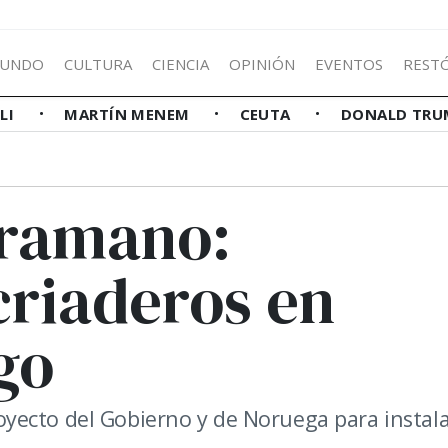
UNDO
CULTURA
CIENCIA
OPINIÓN
EVENTOS
REST
LLI
MARTÍN MENEM
CEUTA
DONALD TRU
tramano:
criaderos en
go
yecto del Gobierno y de Noruega para instal