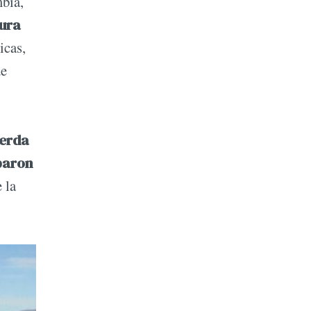
bia,
ura
icas,
de
erda
paron
 la