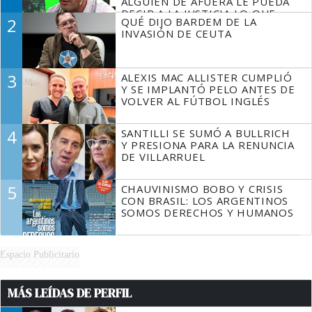
ALGUIEN DE AFUERA LE PUEDA
DECIR A LA JUSTICIA LO QUE
2
QUÉ DIJO BARDEM DE LA
TIENE QUE HACER"
INVASIÓN DE CEUTA
3
ALEXIS MAC ALLISTER CUMPLIÓ
Y SE IMPLANTÓ PELO ANTES DE
VOLVER AL FÚTBOL INGLÉS
4
SANTILLI SE SUMÓ A BULLRICH
Y PRESIONA PARA LA RENUNCIA
DE VILLARRUEL
5
CHAUVINISMO BOBO Y CRISIS
CON BRASIL: LOS ARGENTINOS
SOMOS DERECHOS Y HUMANOS
Espacio Publicitario
MÁS LEÍDAS DE PERFIL