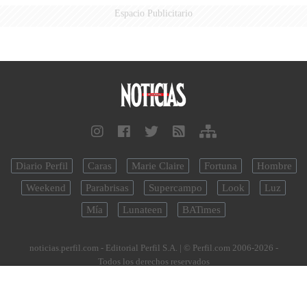
Espacio Publicitario
Diario Perfil
Caras
Marie Claire
Fortuna
Hombre
Weekend
Parabrisas
Supercampo
Look
Luz
Mía
Lunateen
BATimes
noticias.perfil.com - Editorial Perfil S.A.
| © Perfil.com 2006-2026 -
Todos los derechos reservados
Registro de Propiedad Intelectual: Nro. 5346433