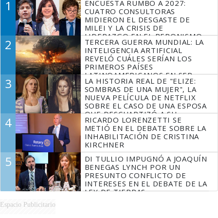
1
ENCUESTA RUMBO A 2027:
CUATRO CONSULTORAS
MIDIERON EL DESGASTE DE
MILEI Y LA CRISIS DE
LIDERAZGO EN EL PERONISMO
2
TERCERA GUERRA MUNDIAL: LA
INTELIGENCIA ARTIFICIAL
REVELÓ CUÁLES SERÍAN LOS
PRIMEROS PAÍSES
LATINOAMERICANOS EN SER
3
LA HISTORIA REAL DE "ELIZE:
DERROTADOS
SOMBRAS DE UNA MUJER", LA
NUEVA PELÍCULA DE NETFLIX
SOBRE EL CASO DE UNA ESPOSA
QUE DESCUARTIZÓ A SU
4
RICARDO LORENZETTI SE
MARIDO
METIÓ EN EL DEBATE SOBRE LA
INHABILITACIÓN DE CRISTINA
KIRCHNER
5
DI TULLIO IMPUGNÓ A JOAQUÍN
BENEGAS LYNCH POR UN
PRESUNTO CONFLICTO DE
INTERESES EN EL DEBATE DE LA
LEY DE TIERRAS
Espacio Publicitario