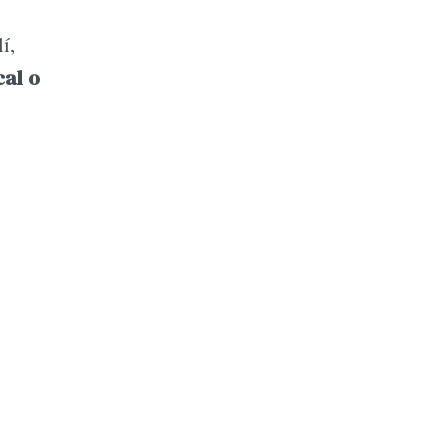
í,
cal o