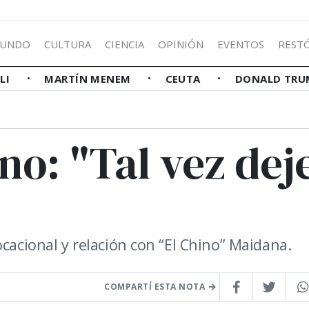
UNDO
CULTURA
CIENCIA
OPINIÓN
EVENTOS
REST
LLI
MARTÍN MENEM
CEUTA
DONALD TRU
o: "Tal vez dej
ocacional y relación con “El Chino” Maidana.
COMPARTÍ ESTA NOTA