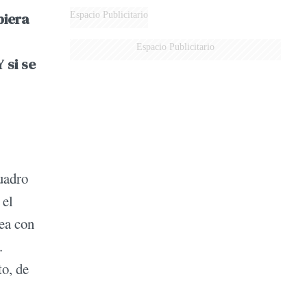
biera
Espacio Publicitario
Espacio Publicitario
Y si se
uadro
 el
ea con
.
to, de