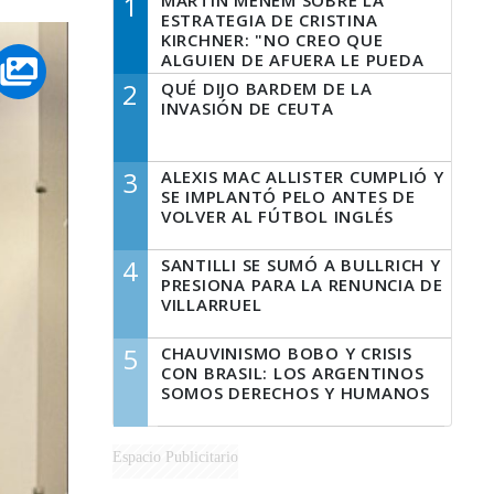
1
MARTÍN MENEM SOBRE LA
ESTRATEGIA DE CRISTINA
KIRCHNER: "NO CREO QUE
ALGUIEN DE AFUERA LE PUEDA
DECIR A LA JUSTICIA LO QUE
2
QUÉ DIJO BARDEM DE LA
TIENE QUE HACER"
INVASIÓN DE CEUTA
3
ALEXIS MAC ALLISTER CUMPLIÓ Y
SE IMPLANTÓ PELO ANTES DE
VOLVER AL FÚTBOL INGLÉS
4
SANTILLI SE SUMÓ A BULLRICH Y
PRESIONA PARA LA RENUNCIA DE
VILLARRUEL
5
CHAUVINISMO BOBO Y CRISIS
CON BRASIL: LOS ARGENTINOS
SOMOS DERECHOS Y HUMANOS
Espacio Publicitario