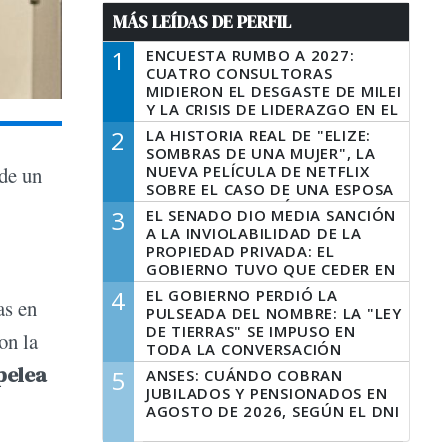
MÁS LEÍDAS DE PERFIL
1
ENCUESTA RUMBO A 2027:
CUATRO CONSULTORAS
MIDIERON EL DESGASTE DE MILEI
Y LA CRISIS DE LIDERAZGO EN EL
PERONISMO
2
LA HISTORIA REAL DE "ELIZE:
SOMBRAS DE UNA MUJER", LA
NUEVA PELÍCULA DE NETFLIX
de un
SOBRE EL CASO DE UNA ESPOSA
QUE DESCUARTIZÓ A SU
3
EL SENADO DIO MEDIA SANCIÓN
MARIDO
A LA INVIOLABILIDAD DE LA
PROPIEDAD PRIVADA: EL
GOBIERNO TUVO QUE CEDER EN
LA LEY DEL MANEJO DEL FUEGO
4
EL GOBIERNO PERDIÓ LA
as en
PULSEADA DEL NOMBRE: LA "LEY
DE TIERRAS" SE IMPUSO EN
con la
TODA LA CONVERSACIÓN
DIGITAL
pelea
5
ANSES: CUÁNDO COBRAN
JUBILADOS Y PENSIONADOS EN
AGOSTO DE 2026, SEGÚN EL DNI