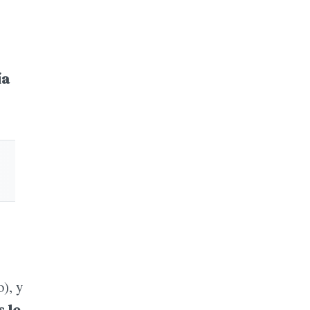
ía
o), y