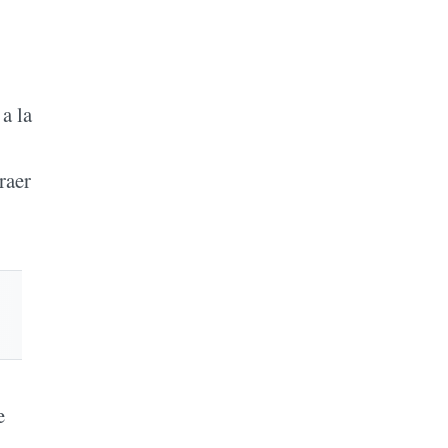
a la
raer
e