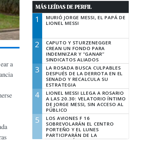
MÁS LEÍDAS DE PERFIL
1
MURIÓ JORGE MESSI, EL PAPÁ DE
LIONEL MESSI
2
CAPUTO Y STURZENEGGER
CREAN UN FONDO PARA
INDEMNIZAR Y “GANAR”
SINDICATOS ALIADOS
ear a
3
LA ROSADA BUSCA CULPABLES
ancia
DESPUÉS DE LA DERROTA EN EL
SENADO Y RECALCULA SU
ESTRATEGIA
4
LIONEL MESSI LLEGA A ROSARIO
nerse
A LAS 20.30: VELATORIO ÍNTIMO
DE JORGE MESSI, SIN ACCESO AL
PÚBLICO
5
LOS AVIONES F 16
SOBREVOLARÁN EL CENTRO
ada
PORTEÑO Y EL LUNES
PARTICIPARÁN DE LA
ras
CELEBRACIÓN DE LA FUERZA