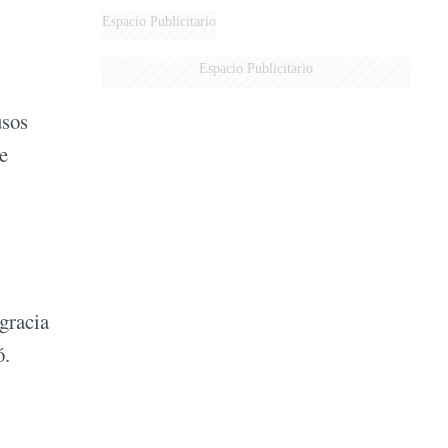
AÉREA
Espacio Publicitario
Espacio Publicitario
usos
de
 gracia
ó.