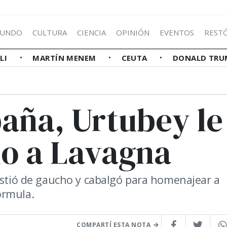
UNDO
CULTURA
CIENCIA
OPINIÓN
EVENTOS
REST
LLI
MARTÍN MENEM
CEUTA
DONALD TRU
aña, Urtubey le
o a Lavagna
vistió de gaucho y cabalgó para homenajear a
órmula.
COMPARTÍ ESTA NOTA