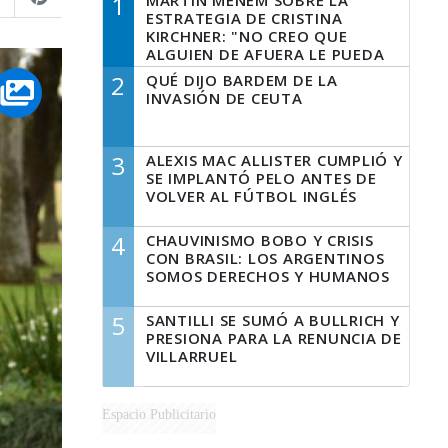
1
MARTÍN MENEM SOBRE LA
ESTRATEGIA DE CRISTINA
KIRCHNER: "NO CREO QUE
ALGUIEN DE AFUERA LE PUEDA
DECIR A LA JUSTICIA LO QUE
2
QUÉ DIJO BARDEM DE LA
TIENE QUE HACER"
INVASIÓN DE CEUTA
3
ALEXIS MAC ALLISTER CUMPLIÓ Y
SE IMPLANTÓ PELO ANTES DE
VOLVER AL FÚTBOL INGLÉS
4
CHAUVINISMO BOBO Y CRISIS
CON BRASIL: LOS ARGENTINOS
SOMOS DERECHOS Y HUMANOS
5
SANTILLI SE SUMÓ A BULLRICH Y
PRESIONA PARA LA RENUNCIA DE
VILLARRUEL
Espacio Publicitario