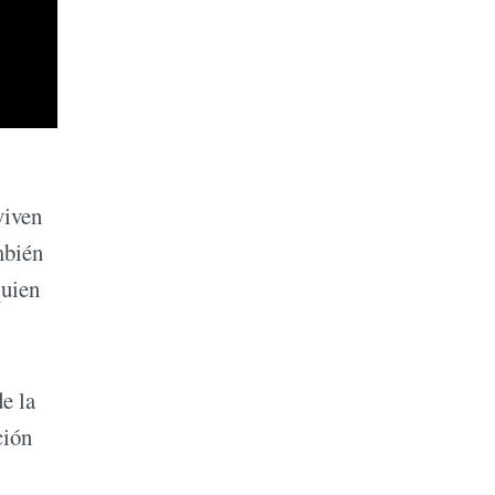
viven
bién
quien
e la
ción