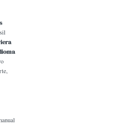
s
sil
iera
idioma
ro
rte,
 manual