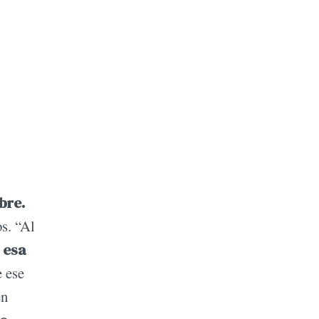
bre.
os. “Al
 esa
e ese
en