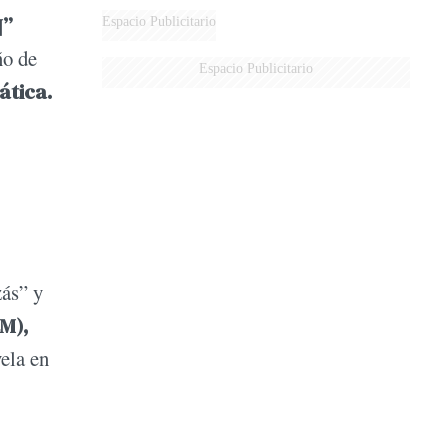
DERROTADOS
¶”
Espacio Publicitario
ño de
Espacio Publicitario
ática.
zás” y
M),
ela en