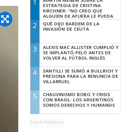
1
MARTÍN MENEM SOBRE LA
ESTRATEGIA DE CRISTINA
KIRCHNER: "NO CREO QUE
ALGUIEN DE AFUERA LE PUEDA
DECIR A LA JUSTICIA LO QUE
2
QUÉ DIJO BARDEM DE LA
TIENE QUE HACER"
INVASIÓN DE CEUTA
3
ALEXIS MAC ALLISTER CUMPLIÓ Y
SE IMPLANTÓ PELO ANTES DE
VOLVER AL FÚTBOL INGLÉS
4
SANTILLI SE SUMÓ A BULLRICH Y
PRESIONA PARA LA RENUNCIA DE
VILLARRUEL
5
CHAUVINISMO BOBO Y CRISIS
CON BRASIL: LOS ARGENTINOS
SOMOS DERECHOS Y HUMANOS
Espacio Publicitario