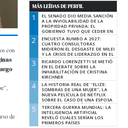
MÁS LEÍDAS DE PERFIL
1
EL SENADO DIO MEDIA SANCIÓN
A LA INVIOLABILIDAD DE LA
PROPIEDAD PRIVADA: EL
GOBIERNO TUVO QUE CEDER EN
LA LEY DEL MANEJO DEL FUEGO
2
ENCUESTA RUMBO A 2027:
CUATRO CONSULTORAS
MIDIERON EL DESGASTE DE MILEI
tos con
Y LA CRISIS DE LIDERAZGO EN EL
ginas
PERONISMO
3
RICARDO LORENZETTI SE METIÓ
EN EL DEBATE SOBRE LA
luego
INHABILITACIÓN DE CRISTINA
KIRCHNER
4
LA HISTORIA REAL DE "ELIZE:
be”,
SOMBRAS DE UNA MUJER", LA
NUEVA PELÍCULA DE NETFLIX
SOBRE EL CASO DE UNA ESPOSA
QUE DESCUARTIZÓ A SU
5
TERCERA GUERRA MUNDIAL: LA
MARIDO
INTELIGENCIA ARTIFICIAL
urso de
REVELÓ CUÁLES SERÍAN LOS
PRIMEROS PAÍSES
LATINOAMERICANOS EN SER