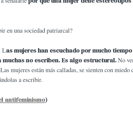
 a señalarle
por qué una mujer tiene estereotipos
bir en una sociedad patriarcal?
. L
as mujeres han escuchado por mucho tiempo
muchas no escriben. Es algo estructural.
No ve
 Las mujeres están más calladas, se sienten con miedo 
ándolas a escribir.
del antifeminismo
)