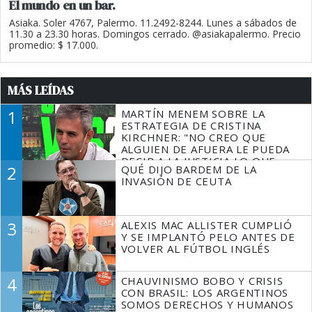
El mundo en un bar.
Asiaka. Soler 4767, Palermo. 11.2492-8244. Lunes a sábados de
11.30 a 23.30 horas. Domingos cerrado. @asiakapalermo. Precio
promedio: $ 17.000.
MÁS LEÍDAS
1
MARTÍN MENEM SOBRE LA
ESTRATEGIA DE CRISTINA
KIRCHNER: "NO CREO QUE
ALGUIEN DE AFUERA LE PUEDA
DECIR A LA JUSTICIA LO QUE
2
QUÉ DIJO BARDEM DE LA
TIENE QUE HACER"
INVASIÓN DE CEUTA
3
ALEXIS MAC ALLISTER CUMPLIÓ
Y SE IMPLANTÓ PELO ANTES DE
VOLVER AL FÚTBOL INGLÉS
4
CHAUVINISMO BOBO Y CRISIS
CON BRASIL: LOS ARGENTINOS
SOMOS DERECHOS Y HUMANOS