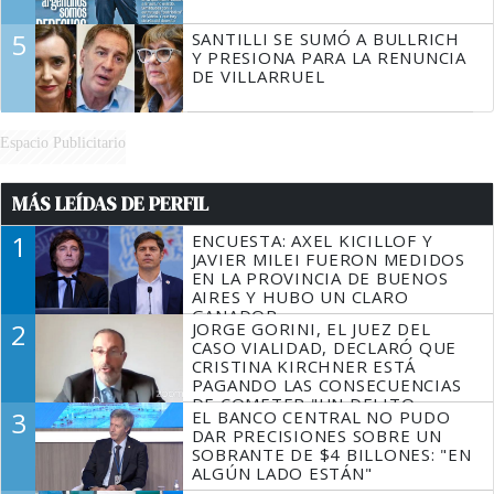
5
SANTILLI SE SUMÓ A BULLRICH
Y PRESIONA PARA LA RENUNCIA
DE VILLARRUEL
Espacio Publicitario
MÁS LEÍDAS DE PERFIL
1
ENCUESTA: AXEL KICILLOF Y
JAVIER MILEI FUERON MEDIDOS
EN LA PROVINCIA DE BUENOS
AIRES Y HUBO UN CLARO
GANADOR
2
JORGE GORINI, EL JUEZ DEL
CASO VIALIDAD, DECLARÓ QUE
CRISTINA KIRCHNER ESTÁ
PAGANDO LAS CONSECUENCIAS
DE COMETER "UN DELITO
3
EL BANCO CENTRAL NO PUDO
COMPROBADO"
DAR PRECISIONES SOBRE UN
SOBRANTE DE $4 BILLONES: "EN
ALGÚN LADO ESTÁN"