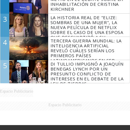
INHABILITACIÓN DE CRISTINA
KIRCHNER
3
LA HISTORIA REAL DE "ELIZE:
SOMBRAS DE UNA MUJER", LA
NUEVA PELÍCULA DE NETFLIX
SOBRE EL CASO DE UNA ESPOSA
QUE DESCUARTIZÓ A SU
4
TERCERA GUERRA MUNDIAL: LA
MARIDO
INTELIGENCIA ARTIFICIAL
REVELÓ CUÁLES SERÍAN LOS
PRIMEROS PAÍSES
LATINOAMERICANOS EN SER
5
DI TULLIO IMPUGNÓ A JOAQUÍN
DERROTADOS
BENEGAS LYNCH POR UN
PRESUNTO CONFLICTO DE
INTERESES EN EL DEBATE DE LA
LEY DE TIERRAS
Espacio Publicitario
Espacio Publicitario