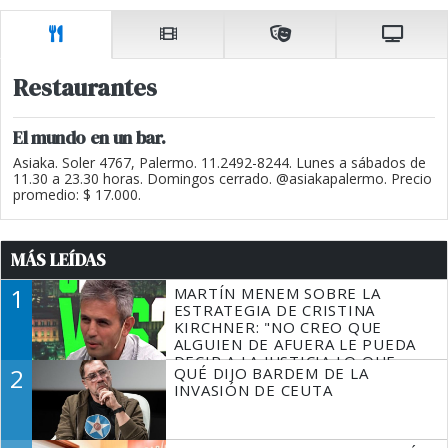
Restaurantes
El mundo en un bar.
Asiaka. Soler 4767, Palermo. 11.2492-8244. Lunes a sábados de
11.30 a 23.30 horas. Domingos cerrado. @asiakapalermo. Precio
promedio: $ 17.000.
MÁS LEÍDAS
1
MARTÍN MENEM SOBRE LA
ESTRATEGIA DE CRISTINA
KIRCHNER: "NO CREO QUE
ALGUIEN DE AFUERA LE PUEDA
DECIR A LA JUSTICIA LO QUE
2
QUÉ DIJO BARDEM DE LA
TIENE QUE HACER"
INVASIÓN DE CEUTA