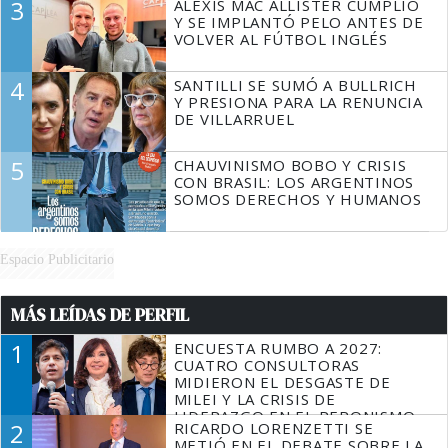
3
ALEXIS MAC ALLISTER CUMPLIÓ
Y SE IMPLANTÓ PELO ANTES DE
VOLVER AL FÚTBOL INGLÉS
4
SANTILLI SE SUMÓ A BULLRICH
Y PRESIONA PARA LA RENUNCIA
DE VILLARRUEL
5
CHAUVINISMO BOBO Y CRISIS
CON BRASIL: LOS ARGENTINOS
SOMOS DERECHOS Y HUMANOS
Espacio Publicitario
MÁS LEÍDAS DE PERFIL
1
ENCUESTA RUMBO A 2027:
CUATRO CONSULTORAS
MIDIERON EL DESGASTE DE
MILEI Y LA CRISIS DE
LIDERAZGO EN EL PERONISMO
2
RICARDO LORENZETTI SE
METIÓ EN EL DEBATE SOBRE LA