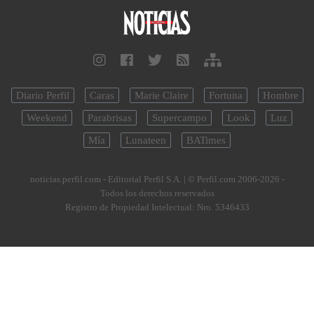
Diario Perfil
Caras
Marie Claire
Fortuna
Hombre
Weekend
Parabrisas
Supercampo
Look
Luz
Mía
Lunateen
BATimes
noticias.perfil.com - Editorial Perfil S.A.
| © Perfil.com 2006-2026 -
Todos los derechos reservados
Registro de Propiedad Intelectual: Nro. 5346433