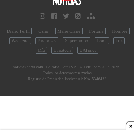
Diario Perfil
Caras
Marie Claire
Fortuna
Hombre
Weekend
Parabrisas
Supercampo
Look
Luz
Mía
Lunateen
BATimes
noticias.perfil.com - Editorial Perfil S.A.
| © Perfil.com 2006-2026 -
Todos los derechos reservados
Registro de Propiedad Intelectual: Nro. 5346433