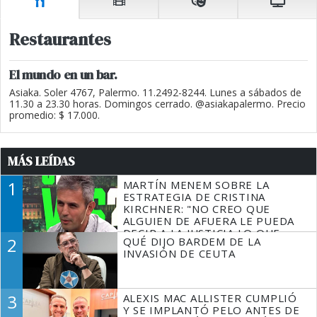
Restaurantes
El mundo en un bar.
Asiaka. Soler 4767, Palermo. 11.2492-8244. Lunes a sábados de
11.30 a 23.30 horas. Domingos cerrado. @asiakapalermo. Precio
promedio: $ 17.000.
MÁS LEÍDAS
1
MARTÍN MENEM SOBRE LA
ESTRATEGIA DE CRISTINA
KIRCHNER: "NO CREO QUE
ALGUIEN DE AFUERA LE PUEDA
DECIR A LA JUSTICIA LO QUE
2
QUÉ DIJO BARDEM DE LA
TIENE QUE HACER"
INVASIÓN DE CEUTA
3
ALEXIS MAC ALLISTER CUMPLIÓ
Y SE IMPLANTÓ PELO ANTES DE