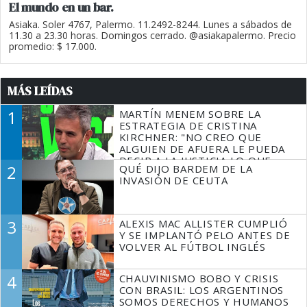
El mundo en un bar.
Asiaka. Soler 4767, Palermo. 11.2492-8244. Lunes a sábados de
11.30 a 23.30 horas. Domingos cerrado. @asiakapalermo. Precio
promedio: $ 17.000.
MÁS LEÍDAS
1
MARTÍN MENEM SOBRE LA
ESTRATEGIA DE CRISTINA
KIRCHNER: "NO CREO QUE
ALGUIEN DE AFUERA LE PUEDA
DECIR A LA JUSTICIA LO QUE
2
QUÉ DIJO BARDEM DE LA
TIENE QUE HACER"
INVASIÓN DE CEUTA
3
ALEXIS MAC ALLISTER CUMPLIÓ
Y SE IMPLANTÓ PELO ANTES DE
VOLVER AL FÚTBOL INGLÉS
4
CHAUVINISMO BOBO Y CRISIS
CON BRASIL: LOS ARGENTINOS
SOMOS DERECHOS Y HUMANOS