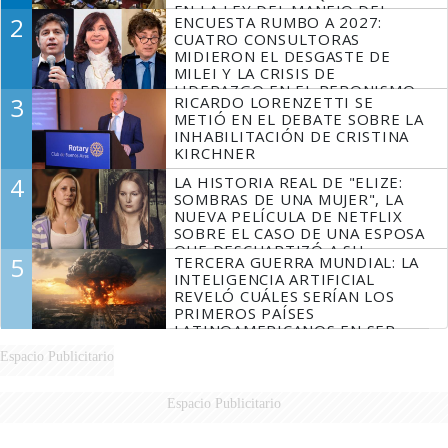
EN LA LEY DEL MANEJO DEL
2
ENCUESTA RUMBO A 2027:
FUEGO
CUATRO CONSULTORAS
MIDIERON EL DESGASTE DE
MILEI Y LA CRISIS DE
LIDERAZGO EN EL PERONISMO
3
RICARDO LORENZETTI SE
METIÓ EN EL DEBATE SOBRE LA
INHABILITACIÓN DE CRISTINA
KIRCHNER
4
LA HISTORIA REAL DE "ELIZE:
SOMBRAS DE UNA MUJER", LA
NUEVA PELÍCULA DE NETFLIX
SOBRE EL CASO DE UNA ESPOSA
QUE DESCUARTIZÓ A SU
5
TERCERA GUERRA MUNDIAL: LA
MARIDO
INTELIGENCIA ARTIFICIAL
REVELÓ CUÁLES SERÍAN LOS
PRIMEROS PAÍSES
LATINOAMERICANOS EN SER
DERROTADOS
Espacio Publicitario
Espacio Publicitario