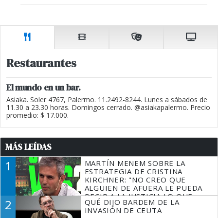
Restaurantes
El mundo en un bar.
Asiaka. Soler 4767, Palermo. 11.2492-8244. Lunes a sábados de
11.30 a 23.30 horas. Domingos cerrado. @asiakapalermo. Precio
promedio: $ 17.000.
MÁS LEÍDAS
1
MARTÍN MENEM SOBRE LA
ESTRATEGIA DE CRISTINA
KIRCHNER: "NO CREO QUE
ALGUIEN DE AFUERA LE PUEDA
DECIR A LA JUSTICIA LO QUE
2
QUÉ DIJO BARDEM DE LA
TIENE QUE HACER"
INVASIÓN DE CEUTA