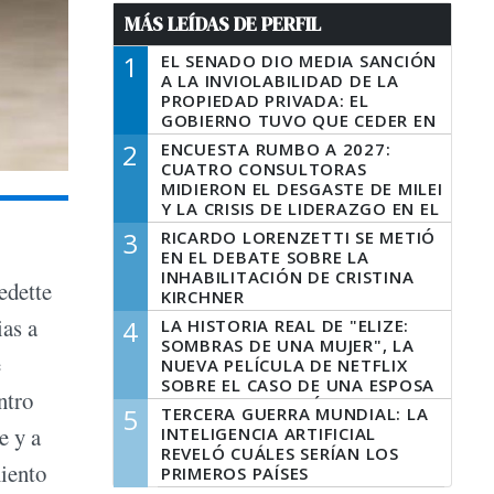
MÁS LEÍDAS DE PERFIL
1
EL SENADO DIO MEDIA SANCIÓN
A LA INVIOLABILIDAD DE LA
PROPIEDAD PRIVADA: EL
GOBIERNO TUVO QUE CEDER EN
LA LEY DEL MANEJO DEL FUEGO
2
ENCUESTA RUMBO A 2027:
CUATRO CONSULTORAS
MIDIERON EL DESGASTE DE MILEI
Y LA CRISIS DE LIDERAZGO EN EL
PERONISMO
3
RICARDO LORENZETTI SE METIÓ
EN EL DEBATE SOBRE LA
INHABILITACIÓN DE CRISTINA
edette
KIRCHNER
ias a
4
LA HISTORIA REAL DE "ELIZE:
SOMBRAS DE UNA MUJER", LA
e
NUEVA PELÍCULA DE NETFLIX
SOBRE EL CASO DE UNA ESPOSA
ntro
QUE DESCUARTIZÓ A SU
5
TERCERA GUERRA MUNDIAL: LA
MARIDO
e y a
INTELIGENCIA ARTIFICIAL
REVELÓ CUÁLES SERÍAN LOS
miento
PRIMEROS PAÍSES
LATINOAMERICANOS EN SER