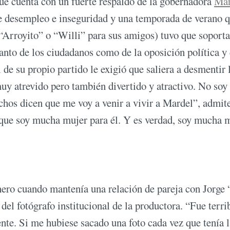
ue cuenta con un fuerte respaldo de la gobernadora
Mar
 de desempleo e inseguridad y una temporada de verano 
“Arroyito” o “Willi” para sus amigos) tuvo que soporta
 tanto de los ciudadanos como de la oposición política y
l de su propio partido le exigió que saliera a desmentir 
uy atrevido pero también divertido y atractivo. No soy
chos dicen que me voy a venir a vivir a Mardel”, admit
n que soy mucha mujer para él. Y es verdad, soy mucha 
nero cuando mantenía una relación de pareja con Jorge 
el fotógrafo institucional de la productora. “Fue terrib
ente. Si me hubiese sacado una foto cada vez que tenía 