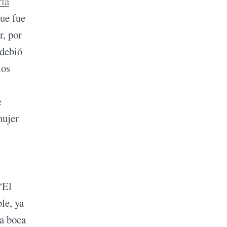
ía
que fue
r, por
 debió
los
e
mujer
“El
le, ya
la boca