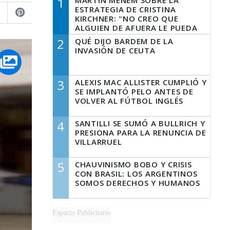
1
MARTÍN MENEM SOBRE LA
ESTRATEGIA DE CRISTINA
KIRCHNER: "NO CREO QUE
ALGUIEN DE AFUERA LE PUEDA
DECIR A LA JUSTICIA LO QUE
2
QUÉ DIJO BARDEM DE LA
TIENE QUE HACER"
INVASIÓN DE CEUTA
3
ALEXIS MAC ALLISTER CUMPLIÓ Y
SE IMPLANTÓ PELO ANTES DE
VOLVER AL FÚTBOL INGLÉS
4
SANTILLI SE SUMÓ A BULLRICH Y
PRESIONA PARA LA RENUNCIA DE
VILLARRUEL
5
CHAUVINISMO BOBO Y CRISIS
CON BRASIL: LOS ARGENTINOS
SOMOS DERECHOS Y HUMANOS
Espacio Publicitario