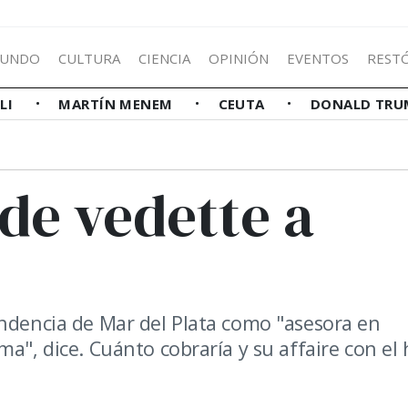
UNDO
CULTURA
CIENCIA
OPINIÓN
EVENTOS
REST
LLI
MARTÍN MENEM
CEUTA
DONALD TRU
de vedette a
endencia de Mar del Plata como "asesora en
a", dice. Cuánto cobraría y su affaire con el 