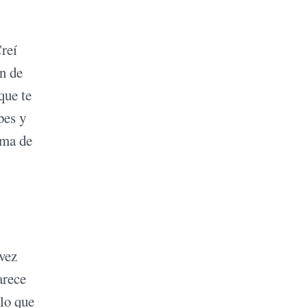
reí
ón de
que te
pes y
ema de
vez
arece
lo que