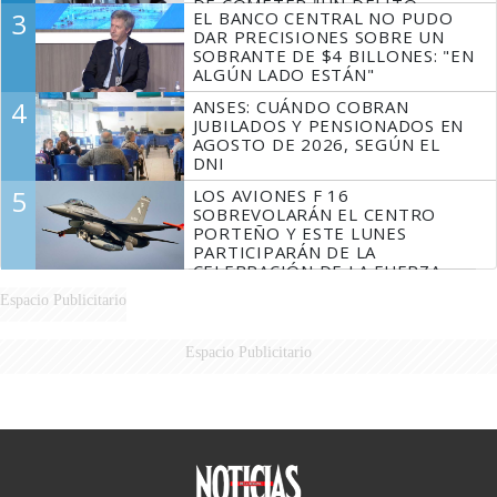
DE COMETER "UN DELITO
3
EL BANCO CENTRAL NO PUDO
COMPROBADO"
DAR PRECISIONES SOBRE UN
SOBRANTE DE $4 BILLONES: "EN
ALGÚN LADO ESTÁN"
4
ANSES: CUÁNDO COBRAN
JUBILADOS Y PENSIONADOS EN
AGOSTO DE 2026, SEGÚN EL
DNI
5
LOS AVIONES F 16
SOBREVOLARÁN EL CENTRO
PORTEÑO Y ESTE LUNES
PARTICIPARÁN DE LA
CELEBRACIÓN DE LA FUERZA
AÉREA
Espacio Publicitario
Espacio Publicitario