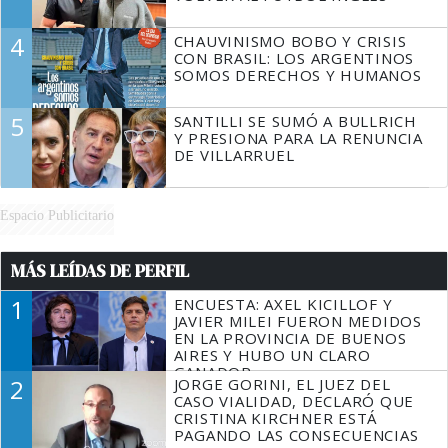
4
CHAUVINISMO BOBO Y CRISIS
CON BRASIL: LOS ARGENTINOS
SOMOS DERECHOS Y HUMANOS
5
SANTILLI SE SUMÓ A BULLRICH
Y PRESIONA PARA LA RENUNCIA
DE VILLARRUEL
Espacio Publicitario
MÁS LEÍDAS DE PERFIL
1
ENCUESTA: AXEL KICILLOF Y
JAVIER MILEI FUERON MEDIDOS
EN LA PROVINCIA DE BUENOS
AIRES Y HUBO UN CLARO
GANADOR
2
JORGE GORINI, EL JUEZ DEL
CASO VIALIDAD, DECLARÓ QUE
CRISTINA KIRCHNER ESTÁ
PAGANDO LAS CONSECUENCIAS