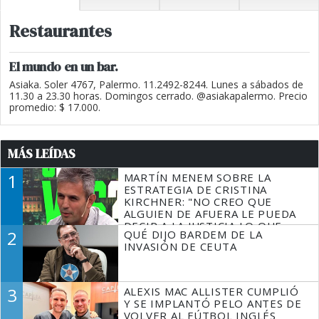
Restaurantes
El mundo en un bar.
Asiaka. Soler 4767, Palermo. 11.2492-8244. Lunes a sábados de
11.30 a 23.30 horas. Domingos cerrado. @asiakapalermo. Precio
promedio: $ 17.000.
MÁS LEÍDAS
1
MARTÍN MENEM SOBRE LA
ESTRATEGIA DE CRISTINA
KIRCHNER: "NO CREO QUE
ALGUIEN DE AFUERA LE PUEDA
DECIR A LA JUSTICIA LO QUE
2
QUÉ DIJO BARDEM DE LA
TIENE QUE HACER"
INVASIÓN DE CEUTA
3
ALEXIS MAC ALLISTER CUMPLIÓ
Y SE IMPLANTÓ PELO ANTES DE
VOLVER AL FÚTBOL INGLÉS