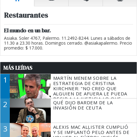
Restaurantes
El mundo en un bar.
Asiaka. Soler 4767, Palermo. 11.2492-8244. Lunes a sábados de
11.30 a 23.30 horas. Domingos cerrado. @asiakapalermo. Precio
promedio: $ 17.000.
MÁS LEÍDAS
1
MARTÍN MENEM SOBRE LA
ESTRATEGIA DE CRISTINA
KIRCHNER: "NO CREO QUE
ALGUIEN DE AFUERA LE PUEDA
DECIR A LA JUSTICIA LO QUE
2
QUÉ DIJO BARDEM DE LA
TIENE QUE HACER"
INVASIÓN DE CEUTA
3
ALEXIS MAC ALLISTER CUMPLIÓ
Y SE IMPLANTÓ PELO ANTES DE