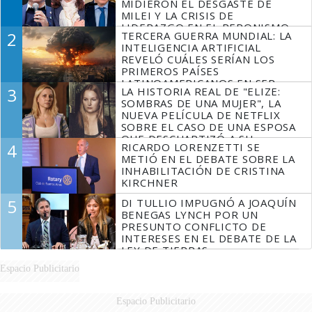
MIDIERON EL DESGASTE DE
MILEI Y LA CRISIS DE
LIDERAZGO EN EL PERONISMO
2
TERCERA GUERRA MUNDIAL: LA
INTELIGENCIA ARTIFICIAL
REVELÓ CUÁLES SERÍAN LOS
PRIMEROS PAÍSES
LATINOAMERICANOS EN SER
3
LA HISTORIA REAL DE "ELIZE:
DERROTADOS
SOMBRAS DE UNA MUJER", LA
NUEVA PELÍCULA DE NETFLIX
SOBRE EL CASO DE UNA ESPOSA
QUE DESCUARTIZÓ A SU
4
RICARDO LORENZETTI SE
MARIDO
METIÓ EN EL DEBATE SOBRE LA
INHABILITACIÓN DE CRISTINA
KIRCHNER
5
DI TULLIO IMPUGNÓ A JOAQUÍN
BENEGAS LYNCH POR UN
PRESUNTO CONFLICTO DE
INTERESES EN EL DEBATE DE LA
LEY DE TIERRAS
Espacio Publicitario
Espacio Publicitario