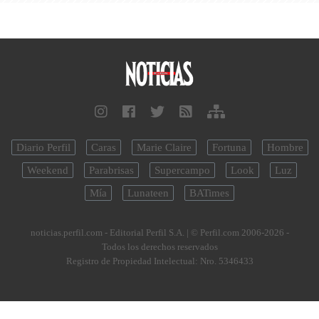
Diario Perfil
Caras
Marie Claire
Fortuna
Hombre
Weekend
Parabrisas
Supercampo
Look
Luz
Mía
Lunateen
BATimes
noticias.perfil.com - Editorial Perfil S.A.
| © Perfil.com 2006-2026 -
Todos los derechos reservados
Registro de Propiedad Intelectual: Nro. 5346433