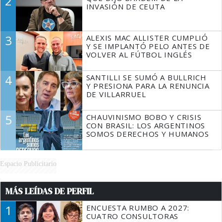
2
TIENE QUE HACER"
INVASIÓN DE CEUTA
3
ALEXIS MAC ALLISTER CUMPLIÓ
Y SE IMPLANTÓ PELO ANTES DE
VOLVER AL FÚTBOL INGLÉS
4
SANTILLI SE SUMÓ A BULLRICH
Y PRESIONA PARA LA RENUNCIA
DE VILLARRUEL
5
CHAUVINISMO BOBO Y CRISIS
CON BRASIL: LOS ARGENTINOS
SOMOS DERECHOS Y HUMANOS
Espacio Publicitario
MÁS LEÍDAS DE PERFIL
1
ENCUESTA RUMBO A 2027:
CUATRO CONSULTORAS