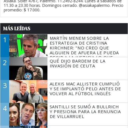
Asiaka. Soler 4767, Palermo. 11.2492-8244. Lunes a sábados de
11.30 a 23.30 horas. Domingos cerrado. @asiakapalermo. Precio
promedio: $ 17.000.
MÁS LEÍDAS
1
MARTÍN MENEM SOBRE LA
ESTRATEGIA DE CRISTINA
KIRCHNER: "NO CREO QUE
ALGUIEN DE AFUERA LE PUEDA
DECIR A LA JUSTICIA LO QUE
2
QUÉ DIJO BARDEM DE LA
TIENE QUE HACER"
INVASIÓN DE CEUTA
3
ALEXIS MAC ALLISTER CUMPLIÓ
Y SE IMPLANTÓ PELO ANTES DE
VOLVER AL FÚTBOL INGLÉS
4
SANTILLI SE SUMÓ A BULLRICH
Y PRESIONA PARA LA RENUNCIA
DE VILLARRUEL