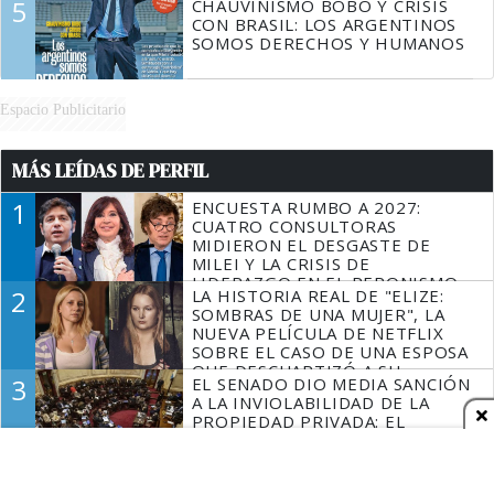
5
CHAUVINISMO BOBO Y CRISIS
CON BRASIL: LOS ARGENTINOS
SOMOS DERECHOS Y HUMANOS
Espacio Publicitario
MÁS LEÍDAS DE PERFIL
1
ENCUESTA RUMBO A 2027:
CUATRO CONSULTORAS
MIDIERON EL DESGASTE DE
MILEI Y LA CRISIS DE
LIDERAZGO EN EL PERONISMO
2
LA HISTORIA REAL DE "ELIZE:
SOMBRAS DE UNA MUJER", LA
NUEVA PELÍCULA DE NETFLIX
SOBRE EL CASO DE UNA ESPOSA
QUE DESCUARTIZÓ A SU
3
EL SENADO DIO MEDIA SANCIÓN
MARIDO
A LA INVIOLABILIDAD DE LA
PROPIEDAD PRIVADA: EL
GOBIERNO TUVO QUE CEDER
EN LA LEY DEL MANEJO DEL
4
EL GOBIERNO PERDIÓ LA
FUEGO
PULSEADA DEL NOMBRE: LA