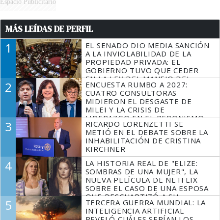
Espacio Publicitario
MÁS LEÍDAS DE PERFIL
1
EL SENADO DIO MEDIA SANCIÓN
A LA INVIOLABILIDAD DE LA
PROPIEDAD PRIVADA: EL
GOBIERNO TUVO QUE CEDER
EN LA LEY DEL MANEJO DEL
2
ENCUESTA RUMBO A 2027:
FUEGO
CUATRO CONSULTORAS
MIDIERON EL DESGASTE DE
MILEI Y LA CRISIS DE
LIDERAZGO EN EL PERONISMO
3
RICARDO LORENZETTI SE
METIÓ EN EL DEBATE SOBRE LA
INHABILITACIÓN DE CRISTINA
KIRCHNER
4
LA HISTORIA REAL DE "ELIZE:
SOMBRAS DE UNA MUJER", LA
NUEVA PELÍCULA DE NETFLIX
SOBRE EL CASO DE UNA ESPOSA
QUE DESCUARTIZÓ A SU
5
TERCERA GUERRA MUNDIAL: LA
MARIDO
INTELIGENCIA ARTIFICIAL
REVELÓ CUÁLES SERÍAN LOS