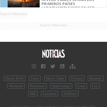
PRIMEROS PAÍSES
LATINOAMERICANOS EN SER
DERROTADOS
Espacio Publicitario
Espacio Publicitario
Diario Perfil
Caras
Marie Claire
Fortuna
Hombre
Weekend
Parabrisas
Supercampo
Look
Luz
Mía
Lunateen
BATimes
noticias.perfil.com - Editorial Perfil S.A.
| © Perfil.com 2006-2026 -