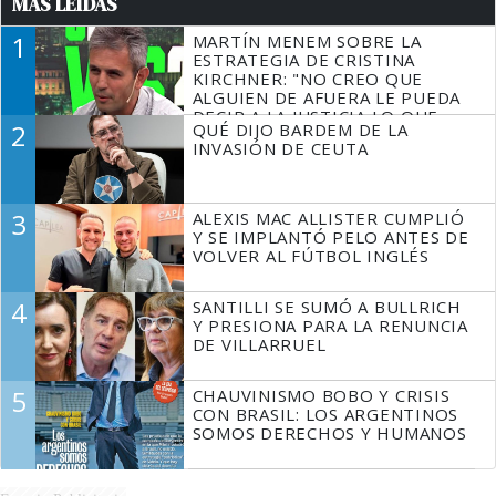
MÁS LEÍDAS
1
MARTÍN MENEM SOBRE LA
ESTRATEGIA DE CRISTINA
KIRCHNER: "NO CREO QUE
ALGUIEN DE AFUERA LE PUEDA
DECIR A LA JUSTICIA LO QUE
2
QUÉ DIJO BARDEM DE LA
TIENE QUE HACER"
INVASIÓN DE CEUTA
3
ALEXIS MAC ALLISTER CUMPLIÓ
Y SE IMPLANTÓ PELO ANTES DE
VOLVER AL FÚTBOL INGLÉS
4
SANTILLI SE SUMÓ A BULLRICH
Y PRESIONA PARA LA RENUNCIA
DE VILLARRUEL
5
CHAUVINISMO BOBO Y CRISIS
CON BRASIL: LOS ARGENTINOS
SOMOS DERECHOS Y HUMANOS