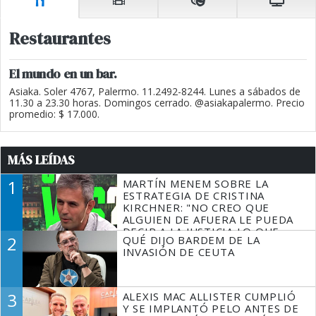
Restaurantes
El mundo en un bar.
Asiaka. Soler 4767, Palermo. 11.2492-8244. Lunes a sábados de
11.30 a 23.30 horas. Domingos cerrado. @asiakapalermo. Precio
promedio: $ 17.000.
MÁS LEÍDAS
1
MARTÍN MENEM SOBRE LA
ESTRATEGIA DE CRISTINA
KIRCHNER: "NO CREO QUE
ALGUIEN DE AFUERA LE PUEDA
DECIR A LA JUSTICIA LO QUE
2
QUÉ DIJO BARDEM DE LA
TIENE QUE HACER"
INVASIÓN DE CEUTA
3
ALEXIS MAC ALLISTER CUMPLIÓ
Y SE IMPLANTÓ PELO ANTES DE