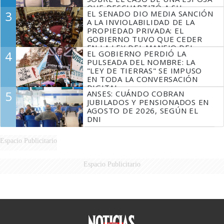
QUE DESCUARTIZÓ A SU
3
EL SENADO DIO MEDIA SANCIÓN
MARIDO
A LA INVIOLABILIDAD DE LA
PROPIEDAD PRIVADA: EL
GOBIERNO TUVO QUE CEDER
EN LA LEY DEL MANEJO DEL
4
EL GOBIERNO PERDIÓ LA
FUEGO
PULSEADA DEL NOMBRE: LA
"LEY DE TIERRAS" SE IMPUSO
EN TODA LA CONVERSACIÓN
DIGITAL
5
ANSES: CUÁNDO COBRAN
JUBILADOS Y PENSIONADOS EN
AGOSTO DE 2026, SEGÚN EL
DNI
Espacio Publicitario
Espacio Publicitario