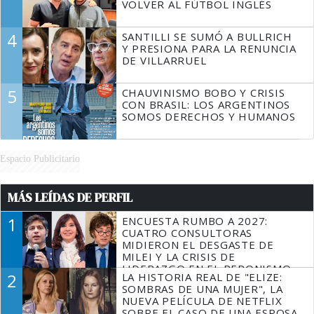
VOLVER AL FÚTBOL INGLÉS
4
SANTILLI SE SUMÓ A BULLRICH
Y PRESIONA PARA LA RENUNCIA
DE VILLARRUEL
5
CHAUVINISMO BOBO Y CRISIS
CON BRASIL: LOS ARGENTINOS
SOMOS DERECHOS Y HUMANOS
Espacio Publicitario
MÁS LEÍDAS DE PERFIL
1
ENCUESTA RUMBO A 2027:
CUATRO CONSULTORAS
MIDIERON EL DESGASTE DE
MILEI Y LA CRISIS DE
LIDERAZGO EN EL PERONISMO
2
LA HISTORIA REAL DE "ELIZE:
SOMBRAS DE UNA MUJER", LA
NUEVA PELÍCULA DE NETFLIX
SOBRE EL CASO DE UNA ESPOSA