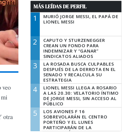
MÁS LEÍDAS DE PERFIL
1
MURIÓ JORGE MESSI, EL PAPÁ DE
LIONEL MESSI
2
CAPUTO Y STURZENEGGER
CREAN UN FONDO PARA
INDEMNIZAR Y “GANAR”
SINDICATOS ALIADOS
3
LA ROSADA BUSCA CULPABLES
DESPUÉS DE LA DERROTA EN EL
SENADO Y RECALCULA SU
ESTRATEGIA
o veo
4
LIONEL MESSI LLEGA A ROSARIO
A LAS 20.30: VELATORIO ÍNTIMO
y mi
DE JORGE MESSI, SIN ACCESO AL
PÚBLICO
5
LOS AVIONES F 16
Y otra
SOBREVOLARÁN EL CENTRO
PORTEÑO Y EL LUNES
PARTICIPARÁN DE LA
CELEBRACIÓN DE LA FUERZA