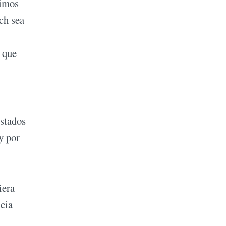
dimos
ch sea
 que
Estados
y por
iera
ncia