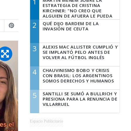
1
MARTÍN MENEM SOBRE LA
ESTRATEGIA DE CRISTINA
KIRCHNER: "NO CREO QUE
ALGUIEN DE AFUERA LE PUEDA
DECIR A LA JUSTICIA LO QUE
2
QUÉ DIJO BARDEM DE LA
TIENE QUE HACER"
INVASIÓN DE CEUTA
3
ALEXIS MAC ALLISTER CUMPLIÓ Y
SE IMPLANTÓ PELO ANTES DE
VOLVER AL FÚTBOL INGLÉS
4
CHAUVINISMO BOBO Y CRISIS
CON BRASIL: LOS ARGENTINOS
SOMOS DERECHOS Y HUMANOS
5
SANTILLI SE SUMÓ A BULLRICH Y
PRESIONA PARA LA RENUNCIA DE
VILLARRUEL
Espacio Publicitario