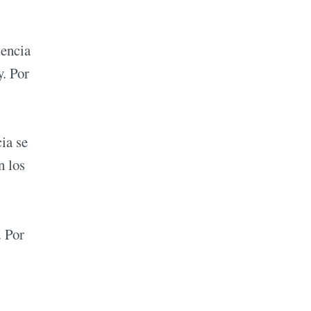
iencia
y. Por
ia se
n los
. Por