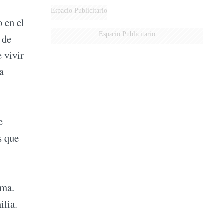
AÉREA
Espacio Publicitario
o en el
Espacio Publicitario
 de
 vivir
ma
e
s que
ama.
ilia.