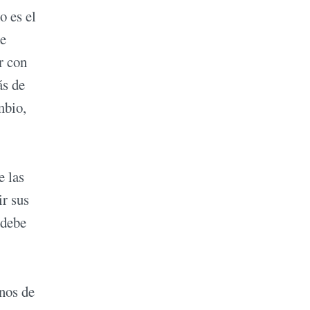
o es el
de
r con
ás de
mbio,
e las
ir sus
 debe
rnos de