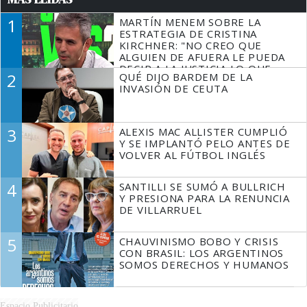
1
MARTÍN MENEM SOBRE LA
ESTRATEGIA DE CRISTINA
KIRCHNER: "NO CREO QUE
ALGUIEN DE AFUERA LE PUEDA
DECIR A LA JUSTICIA LO QUE
2
QUÉ DIJO BARDEM DE LA
TIENE QUE HACER"
INVASIÓN DE CEUTA
3
ALEXIS MAC ALLISTER CUMPLIÓ
Y SE IMPLANTÓ PELO ANTES DE
VOLVER AL FÚTBOL INGLÉS
4
SANTILLI SE SUMÓ A BULLRICH
Y PRESIONA PARA LA RENUNCIA
DE VILLARRUEL
5
CHAUVINISMO BOBO Y CRISIS
CON BRASIL: LOS ARGENTINOS
SOMOS DERECHOS Y HUMANOS
Espacio Publicitario