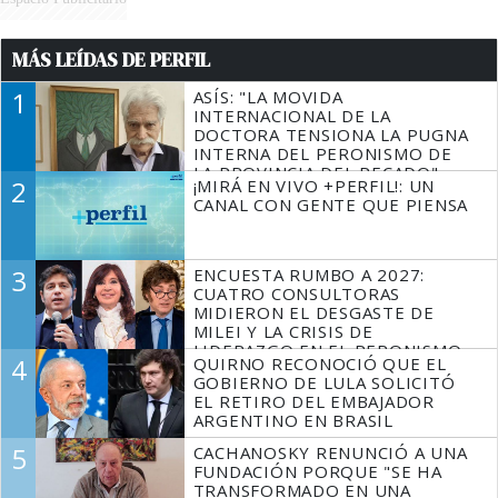
MÁS LEÍDAS DE PERFIL
1
ASÍS: "LA MOVIDA
INTERNACIONAL DE LA
DOCTORA TENSIONA LA PUGNA
INTERNA DEL PERONISMO DE
LA PROVINCIA DEL PECADO"
2
¡MIRÁ EN VIVO +PERFIL!: UN
CANAL CON GENTE QUE PIENSA
3
ENCUESTA RUMBO A 2027:
CUATRO CONSULTORAS
MIDIERON EL DESGASTE DE
MILEI Y LA CRISIS DE
LIDERAZGO EN EL PERONISMO
4
QUIRNO RECONOCIÓ QUE EL
GOBIERNO DE LULA SOLICITÓ
EL RETIRO DEL EMBAJADOR
ARGENTINO EN BRASIL
5
CACHANOSKY RENUNCIÓ A UNA
FUNDACIÓN PORQUE "SE HA
TRANSFORMADO EN UNA