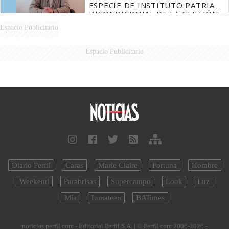
ESPECIE DE INSTITUTO PATRIA
INCONDICIONAL DE LA GESTIÓN
DE MILEI"
Espacio Publicitario
Espacio Publicitario
Diario Perfil
Caras
Marie Claire
Fortuna
Hombre
Weekend
Parabrisas
Supercampo
Look
Luz
Mía
Lunateen
BATimes
noticias.perfil.com - Editorial Perfil S.A.
| © Perfil.com 2006-2026 -