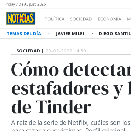
Friday 7 De August, 2026
POLÍTICA
SOCIEDAD
ECONOMÍA
M
TEMAS DEL DÍA
JAVIER MILEI
DIEGO SANTI
SOCIEDAD |
23-02-2022 14:50
Cómo detectar
estafadores y 
de Tinder
A raíz de la serie de Netflix, cuáles son l
para cazar a sus víctimas. Perfil criminal.