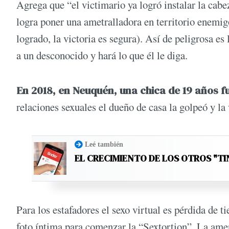
Agrega que “el victimario ya logró instalar la cab
logra poner una ametralladora en territorio enemig
logrado, la victoria es segura). Así de peligrosa es
a un desconocido y hará lo que él le diga.
En 2018, en Neuquén, una chica de 19 años f
relaciones sexuales el dueño de casa la golpeó y la 
Leé también
EL CRECIMIENTO DE LOS OTROS "TI
Para los estafadores el sexo virtual es pérdida de t
foto íntima para comenzar la “Sextortion”. La ame