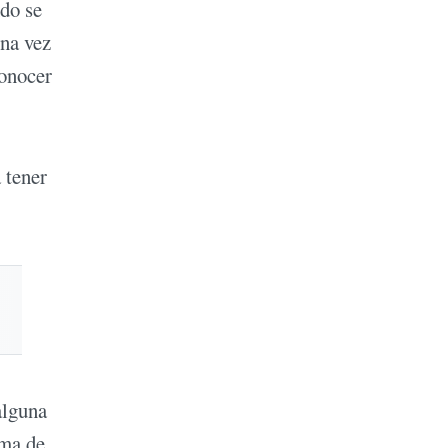
ndo se
una vez
conocer
 tener
alguna
uma de