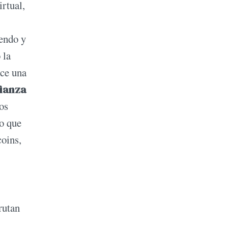
irtual,
iendo y
 la
oce una
fianza
los
no que
coins,
rutan