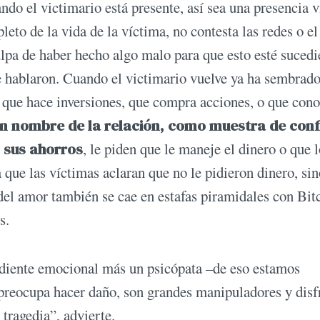
ndo el victimario está presente, así sea una presencia v
to de la vida de la víctima, no contesta las redes o el
ulpa de haber hecho algo malo para que esto esté suced
ue hablaron. Cuando el victimario vuelve ya ha sembrado
ó que hace inversiones, que compra acciones, o que con
n nombre de la relación, como muestra de con
n sus ahorros
, le piden que le maneje el dinero o que 
que las víctimas aclaran que no le pidieron dinero, si
el amor también se cae en estafas piramidales con Bit
s.
ndiente emocional más un psicópata –de eso estamos
 preocupa hacer daño, son grandes manipuladores y disf
 tragedia”, advierte.