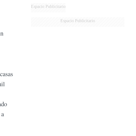
Espacio Publicitario
Espacio Publicitario
un
 casas
mil
ado
 a