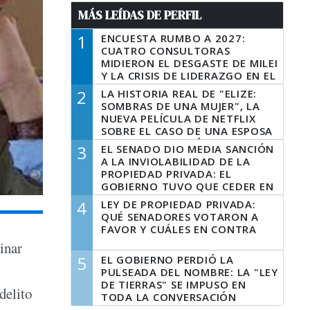
MÁS LEÍDAS DE PERFIL
1
ENCUESTA RUMBO A 2027:
CUATRO CONSULTORAS
MIDIERON EL DESGASTE DE MILEI
Y LA CRISIS DE LIDERAZGO EN EL
PERONISMO
2
LA HISTORIA REAL DE "ELIZE:
SOMBRAS DE UNA MUJER", LA
NUEVA PELÍCULA DE NETFLIX
SOBRE EL CASO DE UNA ESPOSA
QUE DESCUARTIZÓ A SU
3
EL SENADO DIO MEDIA SANCIÓN
MARIDO
A LA INVIOLABILIDAD DE LA
PROPIEDAD PRIVADA: EL
GOBIERNO TUVO QUE CEDER EN
LA LEY DEL MANEJO DEL FUEGO
4
LEY DE PROPIEDAD PRIVADA:
QUÉ SENADORES VOTARON A
FAVOR Y CUÁLES EN CONTRA
inar
5
EL GOBIERNO PERDIÓ LA
PULSEADA DEL NOMBRE: LA "LEY
DE TIERRAS" SE IMPUSO EN
delito
TODA LA CONVERSACIÓN
DIGITAL