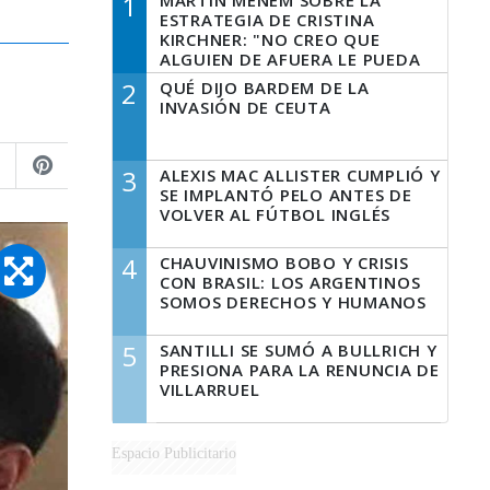
1
MARTÍN MENEM SOBRE LA
ESTRATEGIA DE CRISTINA
KIRCHNER: "NO CREO QUE
ALGUIEN DE AFUERA LE PUEDA
DECIR A LA JUSTICIA LO QUE
2
QUÉ DIJO BARDEM DE LA
TIENE QUE HACER"
INVASIÓN DE CEUTA
3
ALEXIS MAC ALLISTER CUMPLIÓ Y
SE IMPLANTÓ PELO ANTES DE
VOLVER AL FÚTBOL INGLÉS
4
CHAUVINISMO BOBO Y CRISIS
CON BRASIL: LOS ARGENTINOS
SOMOS DERECHOS Y HUMANOS
5
SANTILLI SE SUMÓ A BULLRICH Y
PRESIONA PARA LA RENUNCIA DE
VILLARRUEL
Espacio Publicitario