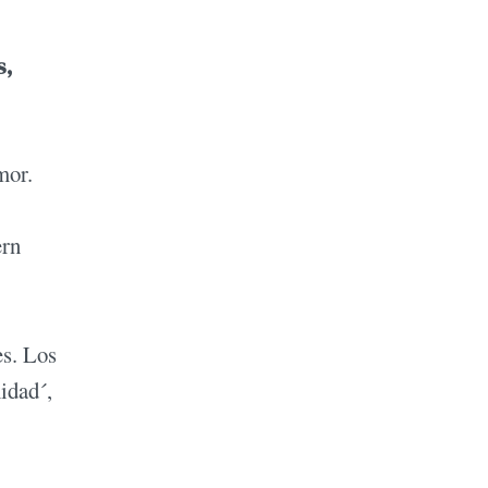
s,
mor.
ern
es. Los
idad´,