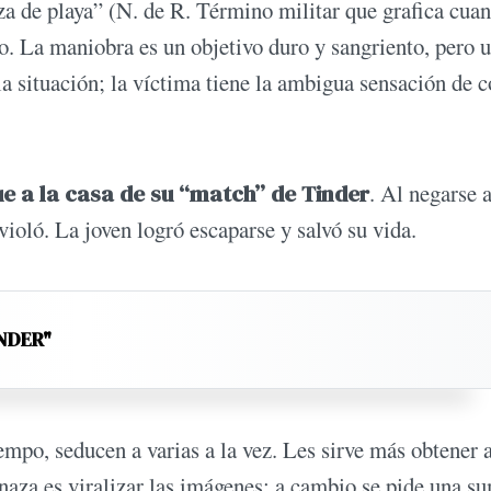
eza de playa” (N. de R. Término militar que grafica cua
o. La maniobra es un objetivo duro y sangriento, pero 
 la situación; la víctima tiene la ambigua sensación de 
ue a la casa de su “match” de Tinder
. Al negarse a
violó. La joven logró escaparse y salvó su vida.
NDER"
iempo, seducen a varias a la vez. Les sirve más obtener 
naza es viralizar las imágenes; a cambio se pide una s