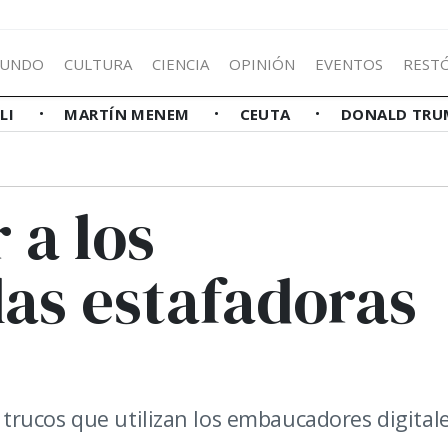
UNDO
CULTURA
CIENCIA
OPINIÓN
EVENTOS
REST
LLI
MARTÍN MENEM
CEUTA
DONALD TRU
 a los
las estafadoras
os trucos que utilizan los embaucadores digital