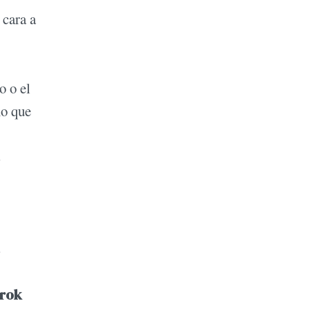
 cara a
o o el
mo que
s
s
rok