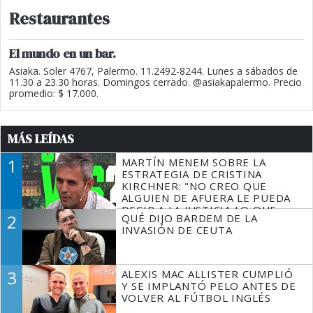
Restaurantes
El mundo en un bar.
Asiaka. Soler 4767, Palermo. 11.2492-8244. Lunes a sábados de
11.30 a 23.30 horas. Domingos cerrado. @asiakapalermo. Precio
promedio: $ 17.000.
MÁS LEÍDAS
1
MARTÍN MENEM SOBRE LA
ESTRATEGIA DE CRISTINA
KIRCHNER: "NO CREO QUE
ALGUIEN DE AFUERA LE PUEDA
DECIR A LA JUSTICIA LO QUE
2
QUÉ DIJO BARDEM DE LA
TIENE QUE HACER"
INVASIÓN DE CEUTA
3
ALEXIS MAC ALLISTER CUMPLIÓ
Y SE IMPLANTÓ PELO ANTES DE
VOLVER AL FÚTBOL INGLÉS