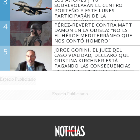
3
SOBREVOLARÁN EL CENTRO
PORTEÑO Y ESTE LUNES
PARTICIPARÁN DE LA
CELEBRACIÓN DE LA FUERZA
4
PÉREZ-REVERTE CONTRA MATT
AÉREA
DAMON EN LA ODISEA: "NO ES
EL HÉROE MEDITERRÁNEO QUE
NOS CONTÓ HOMERO"
5
JORGE GORINI, EL JUEZ DEL
CASO VIALIDAD, DECLARÓ QUE
CRISTINA KIRCHNER ESTÁ
PAGANDO LAS CONSECUENCIAS
DE COMETER "UN DELITO
COMPROBADO"
Espacio Publicitario
Espacio Publicitario