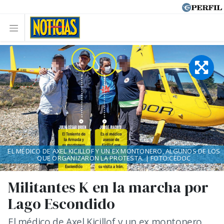
EL MÉDICO DE AXEL KICILLOF Y UN EX MONTONERO, ALGUNOS DE LOS
QUE ORGANIZARON LA PROTESTA. | FOTO:CEDOC
Militantes K en la marcha por
Lago Escondido
El médico de Axel Kicillof y un ex montonero,