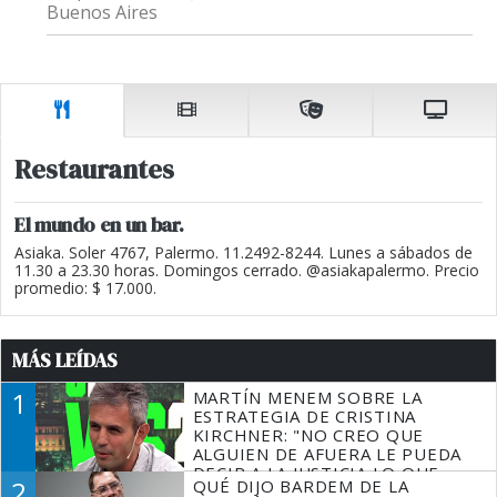
Buenos Aires
Restaurantes
El mundo en un bar.
Asiaka. Soler 4767, Palermo. 11.2492-8244. Lunes a sábados de
11.30 a 23.30 horas. Domingos cerrado. @asiakapalermo. Precio
promedio: $ 17.000.
MÁS LEÍDAS
1
MARTÍN MENEM SOBRE LA
ESTRATEGIA DE CRISTINA
KIRCHNER: "NO CREO QUE
ALGUIEN DE AFUERA LE PUEDA
DECIR A LA JUSTICIA LO QUE
2
QUÉ DIJO BARDEM DE LA
TIENE QUE HACER"