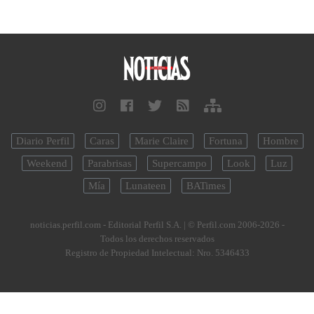
Diario Perfil
Caras
Marie Claire
Fortuna
Hombre
Weekend
Parabrisas
Supercampo
Look
Luz
Mía
Lunateen
BATimes
noticias.perfil.com - Editorial Perfil S.A.
| © Perfil.com 2006-2026 -
Todos los derechos reservados
Registro de Propiedad Intelectual: Nro. 5346433