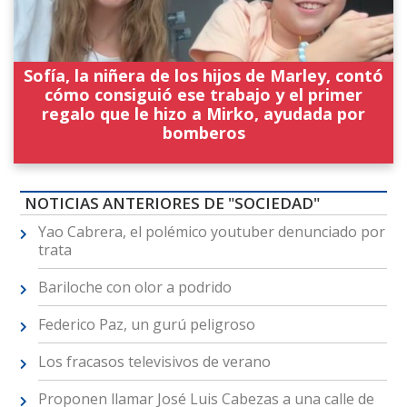
Sofía, la niñera de los hijos de Marley, contó
cómo consiguió ese trabajo y el primer
regalo que le hizo a Mirko, ayudada por
bomberos
NOTICIAS ANTERIORES DE "SOCIEDAD"
Yao Cabrera, el polémico youtuber denunciado por
trata
Bariloche con olor a podrido
Federico Paz, un gurú peligroso
Los fracasos televisivos de verano
Proponen llamar José Luis Cabezas a una calle de