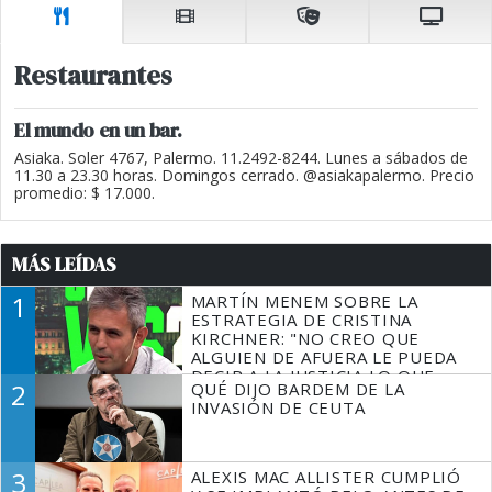
Restaurantes
El mundo en un bar.
Asiaka. Soler 4767, Palermo. 11.2492-8244. Lunes a sábados de
11.30 a 23.30 horas. Domingos cerrado. @asiakapalermo. Precio
promedio: $ 17.000.
MÁS LEÍDAS
1
MARTÍN MENEM SOBRE LA
ESTRATEGIA DE CRISTINA
KIRCHNER: "NO CREO QUE
ALGUIEN DE AFUERA LE PUEDA
DECIR A LA JUSTICIA LO QUE
2
QUÉ DIJO BARDEM DE LA
TIENE QUE HACER"
INVASIÓN DE CEUTA
3
ALEXIS MAC ALLISTER CUMPLIÓ