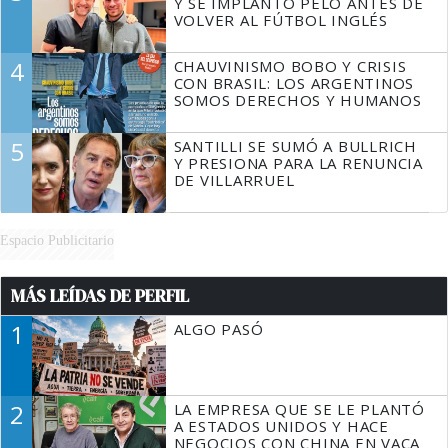
Y SE IMPLANTÓ PELO ANTES DE
VOLVER AL FÚTBOL INGLÉS
4
CHAUVINISMO BOBO Y CRISIS
CON BRASIL: LOS ARGENTINOS
SOMOS DERECHOS Y HUMANOS
5
SANTILLI SE SUMÓ A BULLRICH
Y PRESIONA PARA LA RENUNCIA
DE VILLARRUEL
Espacio Publicitario
MÁS LEÍDAS DE PERFIL
1
ALGO PASÓ
2
LA EMPRESA QUE SE LE PLANTÓ
A ESTADOS UNIDOS Y HACE
NEGOCIOS CON CHINA EN VACA