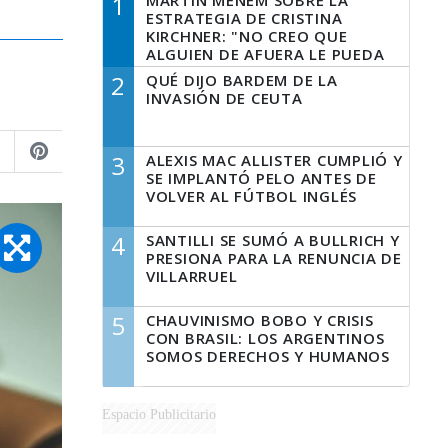
1
MARTÍN MENEM SOBRE LA
ESTRATEGIA DE CRISTINA
KIRCHNER: "NO CREO QUE
ALGUIEN DE AFUERA LE PUEDA
DECIR A LA JUSTICIA LO QUE
2
QUÉ DIJO BARDEM DE LA
TIENE QUE HACER"
INVASIÓN DE CEUTA
3
ALEXIS MAC ALLISTER CUMPLIÓ Y
SE IMPLANTÓ PELO ANTES DE
VOLVER AL FÚTBOL INGLÉS
4
SANTILLI SE SUMÓ A BULLRICH Y
PRESIONA PARA LA RENUNCIA DE
VILLARRUEL
5
CHAUVINISMO BOBO Y CRISIS
CON BRASIL: LOS ARGENTINOS
SOMOS DERECHOS Y HUMANOS
Espacio Publicitario