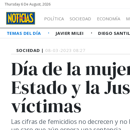
Thursday 6 De August, 2026
POLÍTICA
SOCIEDAD
ECONOMÍA
M
TEMAS DEL DÍA
JAVIER MILEI
DIEGO SANTI
SOCIEDAD |
08-03-2023 08:27
Día de la muje
Estado y la Jus
víctimas
Las cifras de femicidios no decrecen y no h
un caso que aún espera una sentencia.