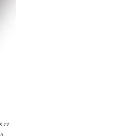
s de
na