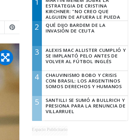
1
MARTÍN MENEM SOBRE LA
ESTRATEGIA DE CRISTINA
KIRCHNER: "NO CREO QUE
ALGUIEN DE AFUERA LE PUEDA
DECIR A LA JUSTICIA LO QUE
2
QUÉ DIJO BARDEM DE LA
TIENE QUE HACER"
INVASIÓN DE CEUTA
3
ALEXIS MAC ALLISTER CUMPLIÓ Y
SE IMPLANTÓ PELO ANTES DE
VOLVER AL FÚTBOL INGLÉS
4
CHAUVINISMO BOBO Y CRISIS
CON BRASIL: LOS ARGENTINOS
SOMOS DERECHOS Y HUMANOS
5
SANTILLI SE SUMÓ A BULLRICH Y
PRESIONA PARA LA RENUNCIA DE
VILLARRUEL
Espacio Publicitario