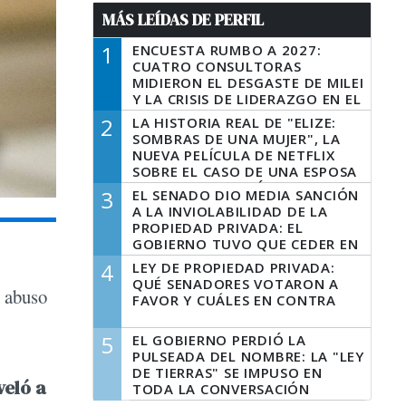
MÁS LEÍDAS DE PERFIL
1
ENCUESTA RUMBO A 2027:
CUATRO CONSULTORAS
MIDIERON EL DESGASTE DE MILEI
Y LA CRISIS DE LIDERAZGO EN EL
PERONISMO
2
LA HISTORIA REAL DE "ELIZE:
SOMBRAS DE UNA MUJER", LA
NUEVA PELÍCULA DE NETFLIX
SOBRE EL CASO DE UNA ESPOSA
QUE DESCUARTIZÓ A SU
3
EL SENADO DIO MEDIA SANCIÓN
MARIDO
A LA INVIOLABILIDAD DE LA
PROPIEDAD PRIVADA: EL
GOBIERNO TUVO QUE CEDER EN
LA LEY DEL MANEJO DEL FUEGO
4
LEY DE PROPIEDAD PRIVADA:
QUÉ SENADORES VOTARON A
e abuso
FAVOR Y CUÁLES EN CONTRA
5
EL GOBIERNO PERDIÓ LA
PULSEADA DEL NOMBRE: LA "LEY
DE TIERRAS" SE IMPUSO EN
veló a
TODA LA CONVERSACIÓN
DIGITAL