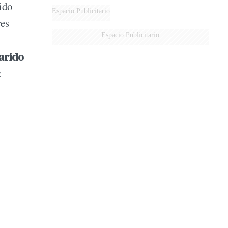
ido
Espacio Publicitario
res
Espacio Publicitario
arido
: