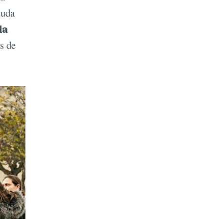
duda
la
s de