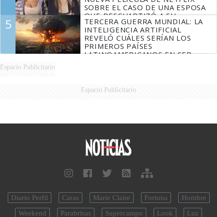
SOBRE EL CASO DE UNA ESPOSA
QUE DESCUARTIZÓ A SU
5
TERCERA GUERRA MUNDIAL: LA
MARIDO
INTELIGENCIA ARTIFICIAL
REVELÓ CUÁLES SERÍAN LOS
PRIMEROS PAÍSES
LATINOAMERICANOS EN SER
DERROTADOS
Espacio Publicitario
Espacio Publicitario
Diario Perfil
Caras
Marie Claire
Fortuna
Hombre
Weekend
Parabrisas
Supercampo
Look
Luz