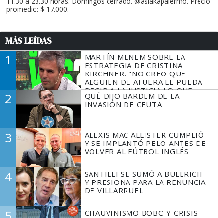
11.30 a 23.30 horas. Domingos cerrado. @asiakapalermo. Precio
promedio: $ 17.000.
MÁS LEÍDAS
1
MARTÍN MENEM SOBRE LA
ESTRATEGIA DE CRISTINA
KIRCHNER: "NO CREO QUE
ALGUIEN DE AFUERA LE PUEDA
DECIR A LA JUSTICIA LO QUE
2
QUÉ DIJO BARDEM DE LA
TIENE QUE HACER"
INVASIÓN DE CEUTA
3
ALEXIS MAC ALLISTER CUMPLIÓ
Y SE IMPLANTÓ PELO ANTES DE
VOLVER AL FÚTBOL INGLÉS
4
SANTILLI SE SUMÓ A BULLRICH
Y PRESIONA PARA LA RENUNCIA
DE VILLARRUEL
5
CHAUVINISMO BOBO Y CRISIS