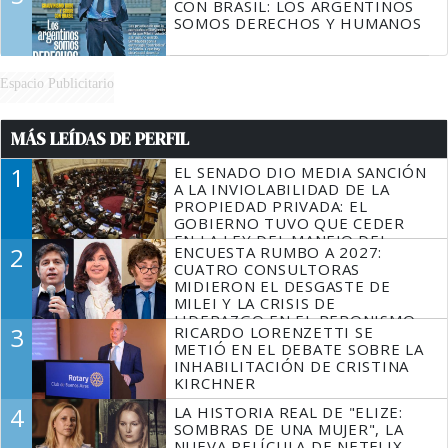
CON BRASIL: LOS ARGENTINOS
SOMOS DERECHOS Y HUMANOS
Espacio Publicitario
MÁS LEÍDAS DE PERFIL
1
EL SENADO DIO MEDIA SANCIÓN
A LA INVIOLABILIDAD DE LA
PROPIEDAD PRIVADA: EL
GOBIERNO TUVO QUE CEDER
EN LA LEY DEL MANEJO DEL
2
ENCUESTA RUMBO A 2027:
FUEGO
CUATRO CONSULTORAS
MIDIERON EL DESGASTE DE
MILEI Y LA CRISIS DE
LIDERAZGO EN EL PERONISMO
3
RICARDO LORENZETTI SE
METIÓ EN EL DEBATE SOBRE LA
INHABILITACIÓN DE CRISTINA
KIRCHNER
4
LA HISTORIA REAL DE "ELIZE:
SOMBRAS DE UNA MUJER", LA
NUEVA PELÍCULA DE NETFLIX